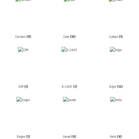
Candan
(11)
Cata
(10)
Çetsan
(1)
CSM
(1)
D-LIGHT
(1)
Diğer
(12)
Doğan
(1)
Gwest
(8)
Helis
(9)