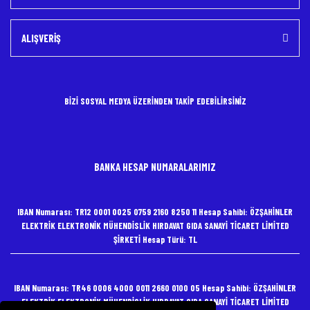
ALIŞVERİŞ
BİZİ SOSYAL MEDYA ÜZERİNDEN TAKİP EDEBİLİRSİNİZ
BANKA HESAP NUMARALARIMIZ
IBAN Numarası: TR12 0001 0025 0759 2160 8250 11 Hesap Sahibi: ÖZŞAHİNLER
ELEKTRİK ELEKTRONİK MÜHENDİSLİK HIRDAVAT GIDA SANAYİ TİCARET LİMİTED
ŞİRKETİ Hesap Türü: TL
IBAN Numarası: TR46 0006 4000 0011 2660 0100 05 Hesap Sahibi: ÖZŞAHİNLER
ELEKTRİK ELEKTRONİK MÜHENDİSLİK HIRDAVAT GIDA SANAYİ TİCARET LİMİTED