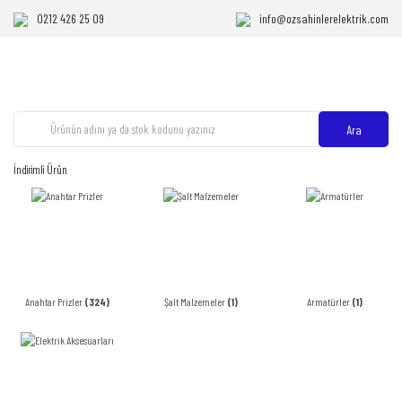
0212 426 25 09
info@ozsahinlerelektrik.com
Ara
İndirimli Ürün
Anahtar Prizler
(324)
Şalt Malzemeler
(1)
Armatürler
(1)