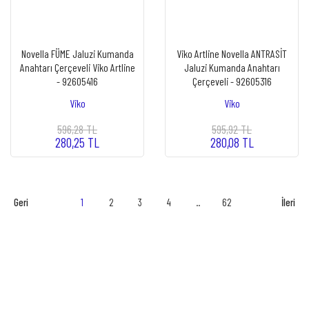
Novella FÜME Jaluzi Kumanda
Viko Artline Novella ANTRASİT
Anahtarı Çerçeveli Viko Artline
Jaluzi Kumanda Anahtarı
- 92605416
Çerçeveli - 92605316
Viko
Viko
596,28 TL
595,92 TL
280,25 TL
280,08 TL
1
2
3
4
..
62