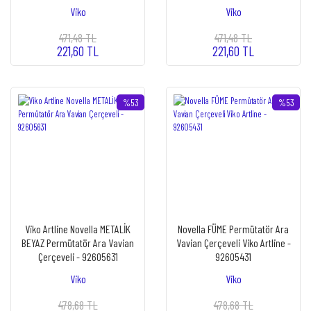
Viko
Viko
471,48 TL
471,48 TL
221,60 TL
221,60 TL
%53
%53
Viko Artline Novella METALİK
Novella FÜME Permütatör Ara
BEYAZ Permütatör Ara Vavian
Vavian Çerçeveli Viko Artline -
Çerçeveli - 92605631
92605431
Viko
Viko
478,68 TL
478,68 TL