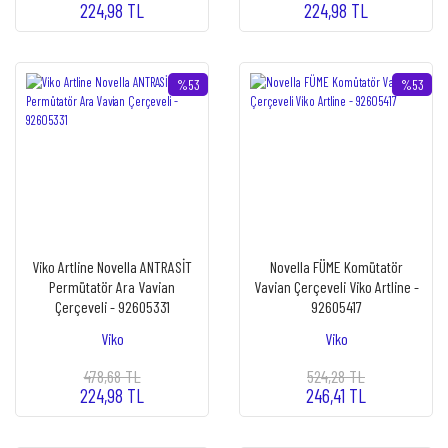
224,98 TL
224,98 TL
%53
%53
Viko Artline Novella ANTRASİT
Novella FÜME Komütatör
Permütatör Ara Vavian
Vavian Çerçeveli Viko Artline -
Çerçeveli - 92605331
92605417
Viko
Viko
478,68 TL
524,28 TL
224,98 TL
246,41 TL