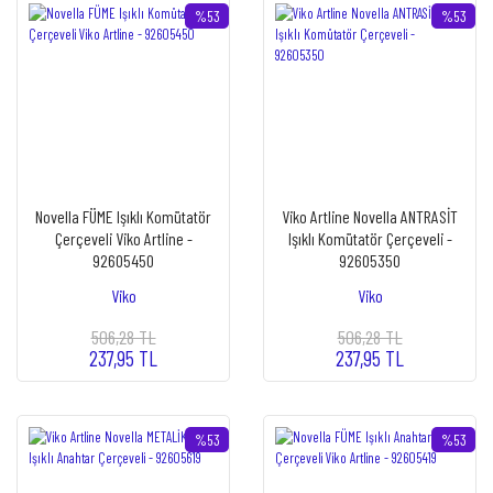
%53
%53
Novella FÜME Işıklı Komütatör
Viko Artline Novella ANTRASİT
Çerçeveli Viko Artline -
Işıklı Komütatör Çerçeveli -
92605450
92605350
Viko
Viko
506,28 TL
506,28 TL
237,95 TL
237,95 TL
%53
%53