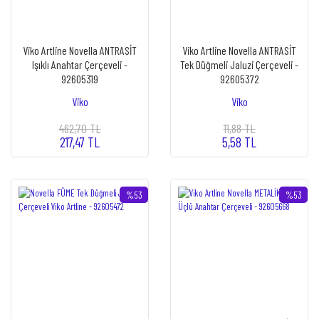
Viko Artline Novella ANTRASİT
Viko Artline Novella ANTRASİT
Işıklı Anahtar Çerçeveli -
Tek Düğmeli Jaluzi Çerçeveli -
92605319
92605372
Viko
Viko
462,70 TL
11,88 TL
217,47 TL
5,58 TL
%53
%53