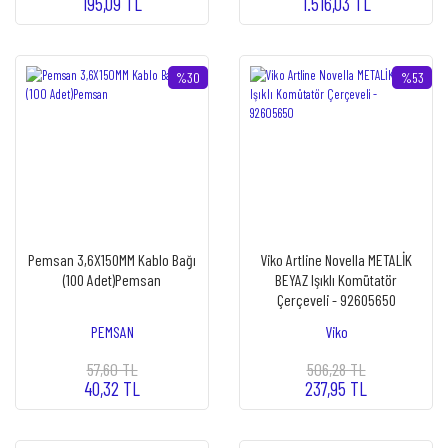
195,09 TL
1.516,03 TL
%30
%53
Pemsan 3,6X150MM Kablo Bağı
Viko Artline Novella METALİK
(100 Adet)Pemsan
BEYAZ Işıklı Komütatör
Çerçeveli - 92605650
PEMSAN
Viko
57,60 TL
506,28 TL
40,32 TL
237,95 TL