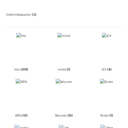
Elektrik Aksesuarları
(2)
Viko
(879)
inoled
(1)
ACK
(9)
ARVİA
(13)
Bahçıvan
(15)
Borsan
(1)