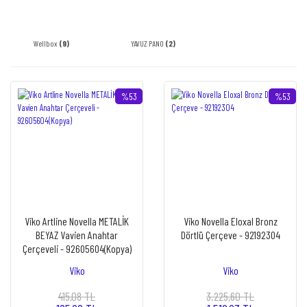
Wellbox
(9)
YAVUZ PANO
(2)
%53
%53
Viko Artline Novella METALİK
Viko Novella Eloxal Bronz
BEYAZ Vavien Anahtar
Dörtlü Çerçeve - 92192304
Çerçeveli - 92605604(Kopya)
Viko
Viko
415,08 TL
3.225,60 TL