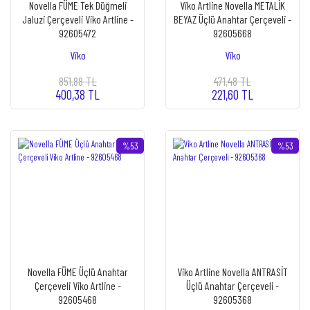
Novella FÜME Tek Düğmeli
Viko Artline Novella METALİK
Jaluzi Çerçeveli Viko Artline -
BEYAZ Üçlü Anahtar Çerçeveli -
92605472
92605668
Viko
Viko
851,88 TL
471,48 TL
400,38 TL
221,60 TL
%53
%53
Novella FÜME Üçlü Anahtar
Viko Artline Novella ANTRASİT
Çerçeveli Viko Artline -
Üçlü Anahtar Çerçeveli -
92605468
92605368