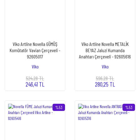
Viko Artline Novella GÜMÜŞ
Viko Artline Novella METALİK
Komütatör Vavian Çerçeveli -
BEYAZ Jaluzi Kumanda
92605017
Anahtarı Çerçeveli - 92605616
Viko
Viko
524,28 TL
596,28 TL
246,41 TL
280,25 TL
%53
%53