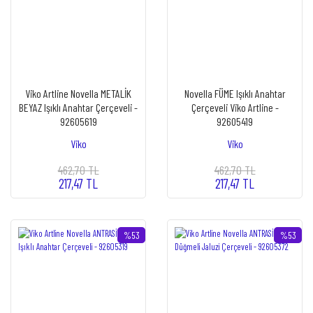
Viko Artline Novella METALİK
Novella FÜME Işıklı Anahtar
BEYAZ Işıklı Anahtar Çerçeveli -
Çerçeveli Viko Artline -
92605619
92605419
Viko
Viko
462,70 TL
462,70 TL
217,47 TL
217,47 TL
%53
%53