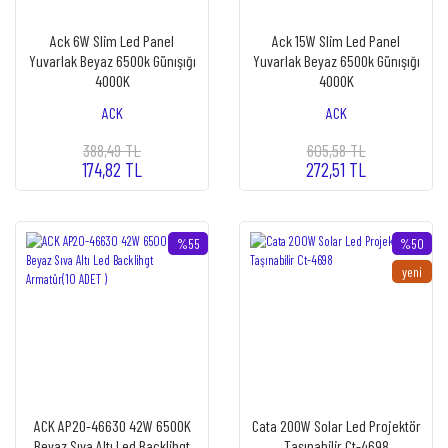
Ack 6W Slim Led Panel
Ack 15W Slim Led Panel
Yuvarlak Beyaz 6500k Günışığı
Yuvarlak Beyaz 6500k Günışığı
4000K
4000K
ACK
ACK
388,49 TL
605,58 TL
174,82 TL
272,51 TL
%55
%50
yeni
ACK AP20-46630 42W 6500K
Cata 200W Solar Led Projektör
Beyaz Sıva Altı Led Backlihgt
Taşınabilir Ct-4698