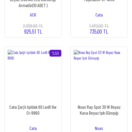
Armatür(10 ADET )
ACK
Cata
2.056,69 TL
1.470,00 TL
925,51 TL
735,00 TL
%50
Cata Şarjlı Işıldak 60 Ledli 6w
Noas Ray Spot 30 W Beyaz
Ct-9960
Kasa Beyaz Işık Günışığı
Cata
Noas