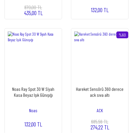
870,00 TL
132,00 TL
435,00 TL
%60
Noas Ray Spot 30 W Siyah
Hareket Sensörü 360 derece
Kasa Beyaz Işık Günışığı
ack sıva altı
Noas
ACK
685,56 TL
132,00 TL
274,22 TL