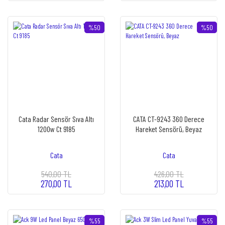
%50
%50
Cata Radar Sensör Sıva Altı
CATA CT-9243 360 Derece
1200w Ct 9185
Hareket Sensörü, Beyaz
Cata
Cata
540,00 TL
426,00 TL
270,00 TL
213,00 TL
%55
%55