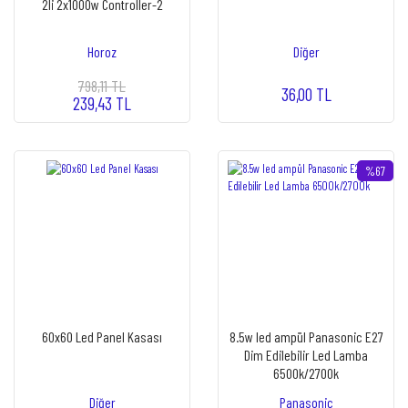
2li 2x1000w Controller-2
Horoz
Diğer
798,11 TL
36,00 TL
239,43 TL
%67
60x60 Led Panel Kasası
8.5w led ampül Panasonic E27
Dim Edilebilir Led Lamba
6500k/2700k
Diğer
Panasonic