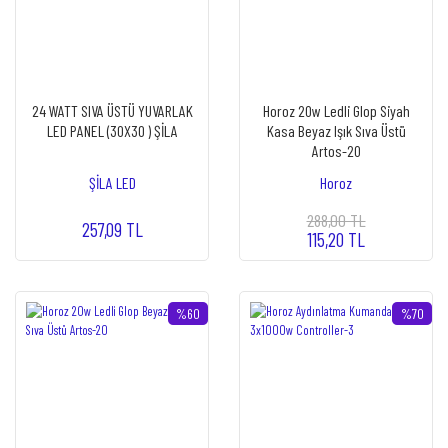
24 WATT SIVA ÜSTÜ YUVARLAK
Horoz 20w Ledli Glop Siyah
LED PANEL (30X30 ) ŞİLA
Kasa Beyaz Işık Sıva Üstü
Artos-20
ŞİLA LED
Horoz
288,00 TL
257,09 TL
115,20 TL
%60
%70