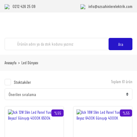
0212 426 25 09
info@ozsahinlerelektrik.com
Ara
Anasayfa
Led Dünyası
Toplam 61 ürün
Stoktakiler
%55
%55