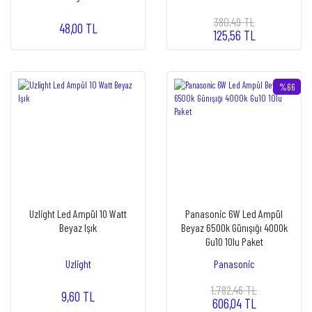
380,49 TL
48,00 TL
125,56 TL
%66
Uzlight Led Ampül 10 Watt
Panasonic 6W Led Ampül
Beyaz Işık
Beyaz 6500k Günışığı 4000k
Gu10 10lu Paket
Uzlight
Panasonic
1.782,46 TL
9,60 TL
606,04 TL