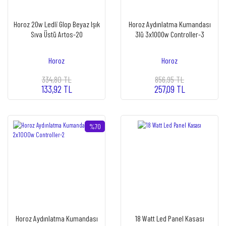
Horoz 20w Ledli Glop Beyaz Işık
Horoz Aydınlatma Kumandası
Sıva Üstü Artos-20
3lü 3x1000w Controller-3
Horoz
Horoz
334,80 TL
856,95 TL
133,92 TL
257,09 TL
%70
Horoz Aydınlatma Kumandası
18 Watt Led Panel Kasası