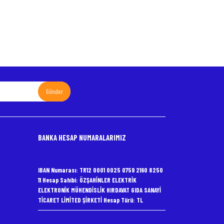
Gönder
BANKA HESAP NUMARALARIMIZ
IBAN Numarası: TR12 0001 0025 0759 2160 8250
11 Hesap Sahibi: ÖZŞAHİNLER ELEKTRİK
ELEKTRONİK MÜHENDİSLİK HIRDAVAT GIDA SANAYİ
TİCARET LİMİTED ŞİRKETİ Hesap Türü: TL