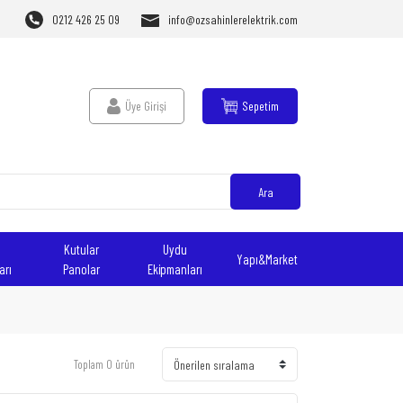
0212 426 25 09
info@ozsahinlerelektrik.com
Üye Girişi
Sepetim
Ara
Kutular
Uydu
Yapı&Market
arı
Panolar
Ekipmanları
Toplam 0 ürün