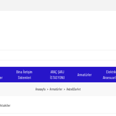
Bina İletişim
ARAÇ ŞARJ
Elektrik
Armatürler
er
Sistemleri
İSTASYONU
Aksesuarl
Anasayfa
Armatürler
Avize&Sarkıt
ktakiler