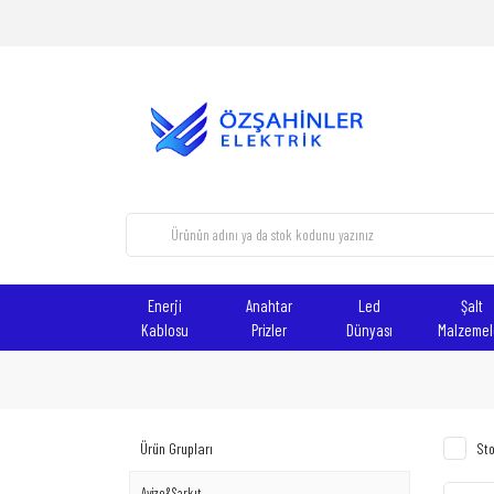
Enerji
Anahtar
Led
Şalt
Kablosu
Prizler
Dünyası
Malzemel
Ürün Grupları
Sto
Avize&Sarkıt