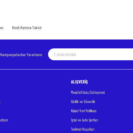
anı
Kredi Kartına Taksit
e Kampanyalardan Yararlanın
ALIŞVERİŞ
Mesafeli Satış Sözleşmesi
k
Gizlilik ve Güvenlik
Kişisel Veri Politikası
nuttum
İptal ve İade Şartları
Teslimat Koşulları