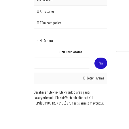
Armatürler
Tüm Kategoriler
Hızlı Arama
Hızlı Ürün Arama
Ara
Detaylı Arama
Özşahinler Elektrik Elektronik olarak çeşitli
pazaryerlerinde ElektrikVadisi adı altında (N11,
HEPSİBURADA, TRENDYOL) ürün satışlarımız mevcuttur.