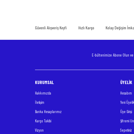
Güvenli Alışveriş Keyfi
Hızlı Kargo
Kolay Değişim İmk
E-bültenimize Abone Olun v
KURUMSAL
ÜYELİK
Hakkımızda
Hesabım
İletişim
Yeni Üyeli
Banka Hesaplarımız
Üye Girişi
Kargo Takibi
Şifremi U
Vizyon
Sepetiniz