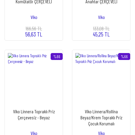
Komütatör ÇERÇEVELİ
Anahtar ÇERÇEVELİ
Viko
Viko
166,56 TL
133,08 TL
56,63 TL
45,25 TL
%66
%66
Viko Linnera Topraklı Priz
Viko Linnera/Rollina
Çerçevesiz - Beyaz
Beyaz/Krem Topraklı Priz
Çocuk Korumalı
Viko
Viko