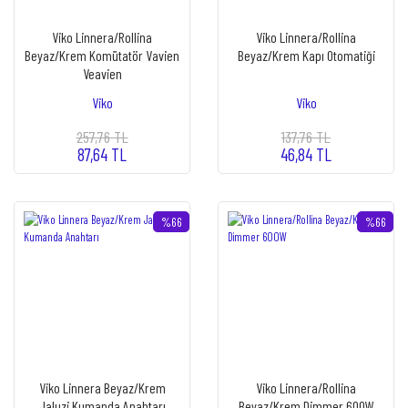
Viko Linnera/Rollina
Viko Linnera/Rollina
Beyaz/Krem Komütatör Vavien
Beyaz/Krem Kapı Otomatiği
Veavien
Viko
Viko
257,76 TL
137,76 TL
87,64 TL
46,84 TL
%66
%66
Viko Linnera Beyaz/Krem
Viko Linnera/Rollina
Jaluzi Kumanda Anahtarı
Beyaz/Krem Dimmer 600W