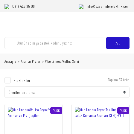
0212 426 25 09
info@ozsahinlerelektrik.com
Ara
Anasayfa
Anahtar Prizler
Viko Linnera/Rollina Serisi
Toplam 53 ürün
Stoktakiler
%66
%66