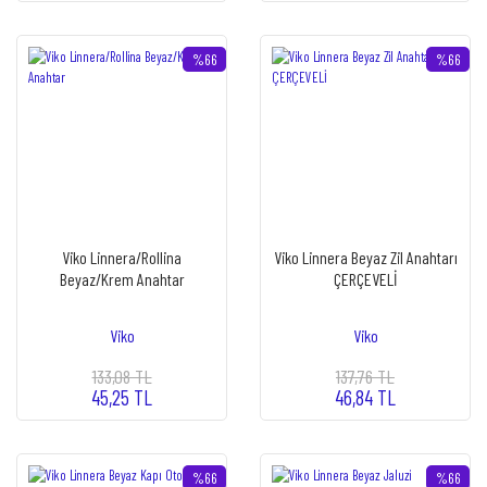
%66
%66
Viko Linnera/Rollina
Viko Linnera Beyaz Zil Anahtarı
Beyaz/Krem Anahtar
ÇERÇEVELİ
Viko
Viko
133,08 TL
137,76 TL
45,25 TL
46,84 TL
%66
%66