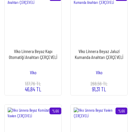
Viko Linnera Beyaz Kapı
Viko Linnera Beyaz Jaluzi
Otomatiği Anahtarı ÇERÇEVELİ
Kumanda Anahtarı ÇERÇEVELİ
Viko
Viko
137,76 TL
268,56 TL
46,84 TL
91,31 TL
%66
%66