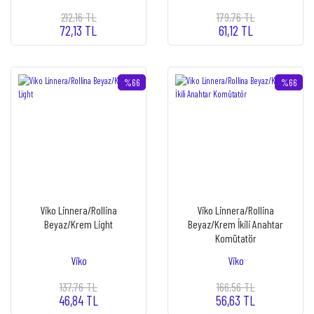
212,16 TL
179,76 TL
72,13 TL
61,12 TL
%66
%66
Viko Linnera/Rollina
Viko Linnera/Rollina
Beyaz/Krem Light
Beyaz/Krem İkili Anahtar
Komütatör
Viko
Viko
137,76 TL
166,56 TL
46,84 TL
56,63 TL