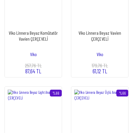
Viko Linnera Beyaz Komütatör
Viko Linnera Beyaz Vavien
Vavien ÇERÇEVELİ
ÇERÇEVELİ
Viko
Viko
257,76 TL
179,76 TL
87,64 TL
61,12 TL
%66
%66