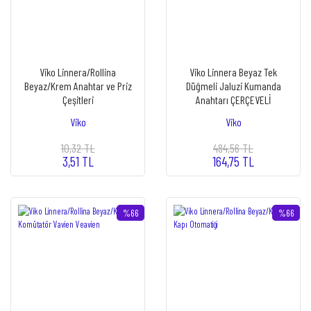
Viko Linnera/Rollina
Viko Linnera Beyaz Tek
Beyaz/Krem Anahtar ve Priz
Düğmeli Jaluzi Kumanda
Çeşitleri
Anahtarı ÇERÇEVELİ
Viko
Viko
10,32 TL
484,56 TL
3,51 TL
164,75 TL
%66
%66