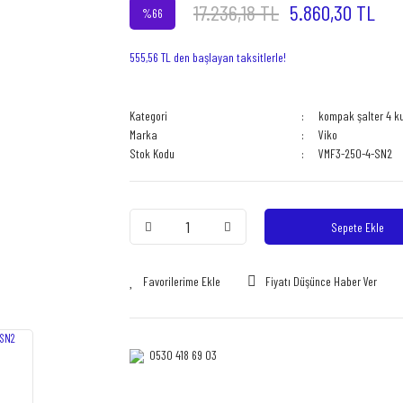
17.236,18 TL
5.860,30 TL
%66
555,56 TL den başlayan taksitlerle!
Kategori
kompak şalter 4 k
Marka
Viko
Stok Kodu
VMF3-250-4-SN2
Sepete Ekle
Fiyatı Düşünce Haber Ver
0530 418 69 03‎‎