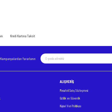
 yetersiz gördüğünüz noktaları öneri formunu kullanarak tarafımıza iletebilirsiniz.
Bu ürüne ilk yorumu siz yapın!
Yorum Yaz
anı
Kredi Kartına Taksit
e Kampanyalardan Yararlanın
ALIŞVERİŞ
Gönder
Mesafeli Satış Sözleşmesi
k
Gizlilik ve Güvenlik
Kişisel Veri Politikası