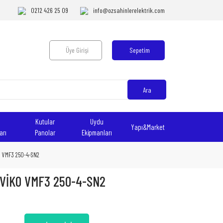
0212 426 25 09
info@ozsahinlerelektrik.com
Üye Girişi
Sepetim
Ara
Kutular
Uydu
Yapı&Market
arı
Panolar
Ekipmanları
O VMF3 250-4-SN2
VİKO VMF3 250-4-SN2