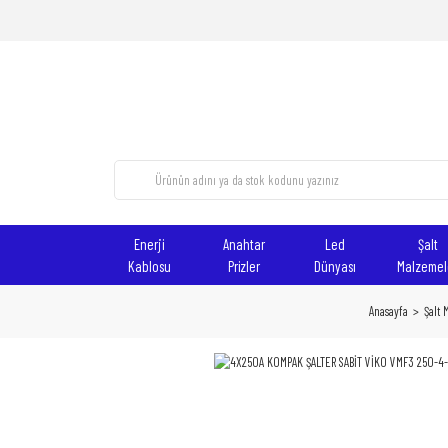
Enerji
Anahtar
Led
Şalt
Kablosu
Prizler
Dünyası
Malzemel
Anasayfa
Şalt