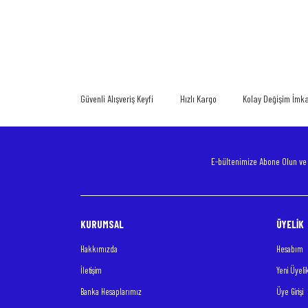
Bu ürünün fiyat bilgisi, resim, ürün açıklamalarında ve diğer konularda
Görüş ve önerileriniz için teşekkür ederiz.
Ürün resmi kalitesiz, bozuk veya görüntülenemiyor.
Ürün açıklamasında eksik bilgiler bulunuyor.
Güvenli Alışveriş Keyfi
Hızlı Kargo
Kolay Değişim İmk
Ürün bilgilerinde hatalar bulunuyor.
Ürün fiyatı diğer sitelerden daha pahalı.
Bu ürüne benzer farklı alternatifler olmalı.
E-bültenimize Abone Olun v
KURUMSAL
ÜYELİK
Hakkımızda
Hesabım
İletişim
Yeni Üyeli
Banka Hesaplarımız
Üye Girişi