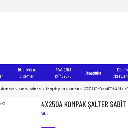
Bina İletişim
ARAÇ ŞARJ
Elektrik
Armatürler
er
Sistemleri
İSTASYONU
Aksesuarl
 Malzemeler
Kompak Şalterler
kompak şalter 4 kutuplu
4X250A KOMPAK ŞALTER SABİT VİK
4X250A KOMPAK ŞALTER SABİT 
Viko