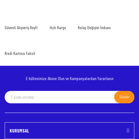
Görüş ve önerileriniz için teşekkür ederiz.
Yorum Yaz
Ürün resmi kalitesiz, bozuk veya görüntülenemiyor.
Güvenli Alışveriş Keyfi
Hızlı Kargo
Kolay Değişim İmkanı
Ürün açıklamasında eksik bilgiler bulunuyor.
Ürün bilgilerinde hatalar bulunuyor.
Ürün fiyatı diğer sitelerden daha pahalı.
Kredi Kartına Taksit
Bu ürüne benzer farklı alternatifler olmalı.
E-bültenimize Abone Olun ve Kampanyalardan Yararlanın
Gönder
Gönder
KURUMSAL