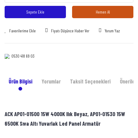
Sepete Ekle
Hemen Al
Fiyatı Düşünce Haber Ver
Yorum Yaz
0530 418 69 03‎‎
Ürün Bilgisi
Yorumlar
Taksit Seçenekleri
Önerileri
ACK AP01-01500 15W 4000K Ilık Beyaz, AP01-01530 15W
6500K Sıva Altı Yuvarlak Led Panel Armatür