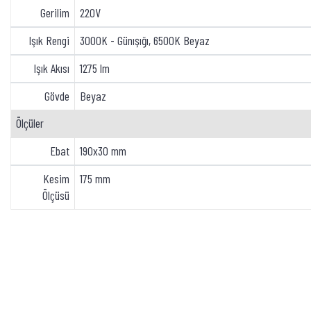
Gerilim
220V
Işık Rengi
3000K - Günışığı, 6500K Beyaz
Işık Akısı
1275 lm
Gövde
Beyaz
Ölçüler
Ebat
190x30 mm
Kesim
175 mm
Ölçüsü
Bu ürünün fiyat bilgisi, resim, ürün açıklamalarında ve diğer konularda yetersiz
gördüğünüz noktaları öneri formunu kullanarak tarafımıza iletebilirsiniz.
Bu ürüne ilk yorumu siz yapın!