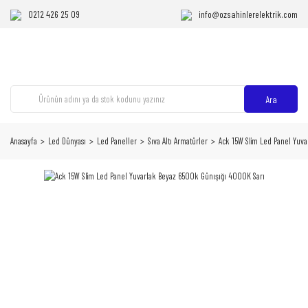
0212 426 25 09
info@ozsahinlerelektrik.com
Ara
Anasayfa
Led Dünyası
Led Paneller
Sıva Altı Armatürler
Ack 15W Slim Led Panel Yuv