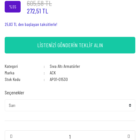
605,58 TL
%55
272,51 TL
25,83 TL den başlayan taksitlerle!
LİSTENİZİ GÖNDERİN TEKLİF ALIN
Kategori
Sıva Altı Armatürler
Marka
ACK
Stok Kodu
AP01-01530
Seçenekler