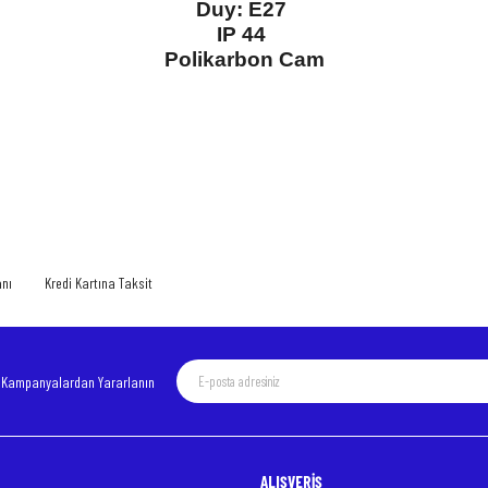
Duy: E27
IP 44
Polikarbon Cam
 yetersiz gördüğünüz noktaları öneri formunu kullanarak tarafımıza iletebilirsiniz.
Bu ürüne ilk yorumu siz yapın!
Yorum Yaz
anı
Kredi Kartına Taksit
e Kampanyalardan Yararlanın
ALIŞVERİŞ