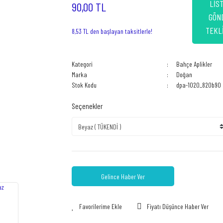
LİST
90,00 TL
GÖN
TEKLİ
8,53 TL den başlayan taksitlerle!
Kategori
Bahçe Aplikler
Marka
Doğan
Stok Kodu
dpa-1020_820b90
Seçenekler
Gelince Haber Ver
Fiyatı Düşünce Haber Ver