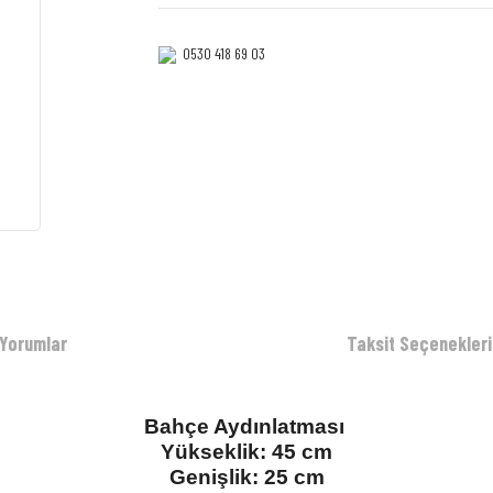
0530 418 69 03‎‎
Yorumlar
Taksit Seçenekleri
Bahçe Aydınlatması
Yükseklik: 45 cm
Genişlik: 25 cm