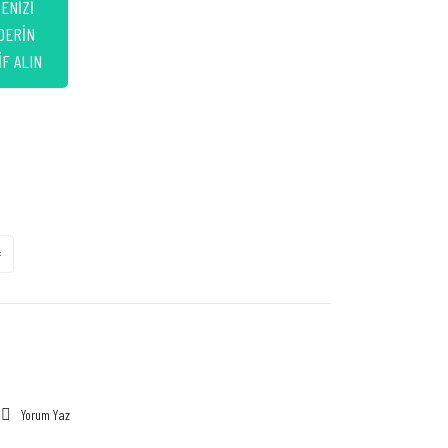
ENİZİ
DERİN
F ALIN
Yorum Yaz