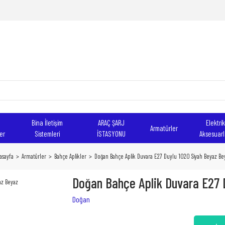
Bina İletişim
ARAÇ ŞARJ
Elektrik
Armatürler
er
Sistemleri
İSTASYONU
Aksesuarl
asayfa
Armatürler
Bahçe Aplikler
Doğan Bahçe Aplik Duvara E27 Duylu 1020 Siyah Beyaz Be
Doğan Bahçe Aplik Duvara E27 
Doğan