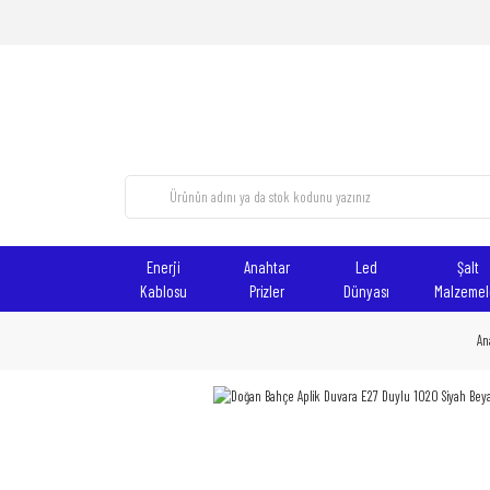
Enerji
Anahtar
Led
Şalt
Kablosu
Prizler
Dünyası
Malzemel
An