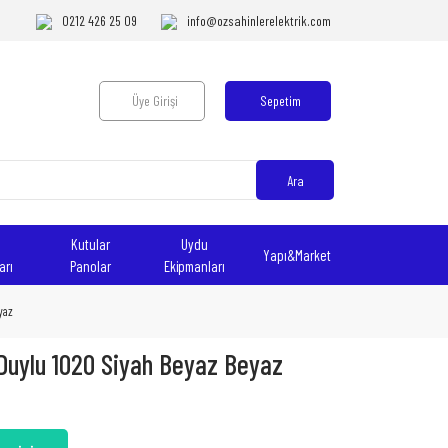
0212 426 25 09
info@ozsahinlerelektrik.com
Üye Girişi
Sepetim
Ara
Kutular
Uydu
Yapı&Market
arı
Panolar
Ekipmanları
yaz
Duylu 1020 Siyah Beyaz Beyaz