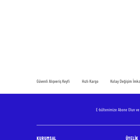
Bu ürünün fiyat bilgisi, resim, ürün açıklamalarında ve diğer konularda
Görüş ve önerileriniz için teşekkür ederiz.
Ürün resmi kalitesiz, bozuk veya görüntülenemiyor.
Ürün açıklamasında eksik bilgiler bulunuyor.
Güvenli Alışveriş Keyfi
Hızlı Kargo
Kolay Değişim İmk
Ürün bilgilerinde hatalar bulunuyor.
Ürün fiyatı diğer sitelerden daha pahalı.
Bu ürüne benzer farklı alternatifler olmalı.
E-bültenimize Abone Olun v
KURUMSAL
ÜYELİK