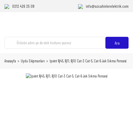
0212 426 25 09
info@ozsahinlerelektrik.com
Ara
Anasayfa
Uydu Ekipmanları
Ipoint Rj45, Rj11, Rj10 Cat-3 Cat-5, Cat-6 Jak Sıkma Pensesi