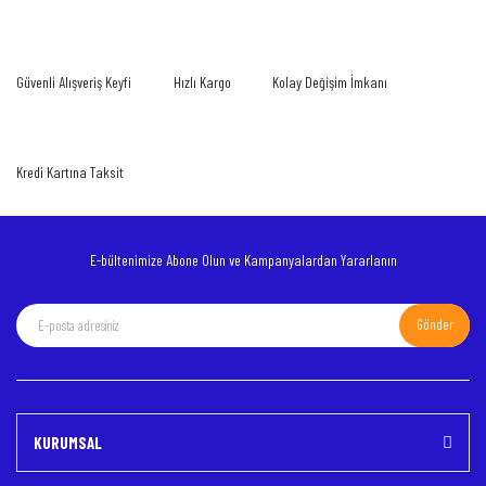
Yorum Yaz
Ürün resmi kalitesiz, bozuk veya görüntülenemiyor.
Güvenli Alışveriş Keyfi
Hızlı Kargo
Kolay Değişim İmkanı
Ürün açıklamasında eksik bilgiler bulunuyor.
Ürün bilgilerinde hatalar bulunuyor.
Ürün fiyatı diğer sitelerden daha pahalı.
Kredi Kartına Taksit
Bu ürüne benzer farklı alternatifler olmalı.
E-bültenimize Abone Olun ve Kampanyalardan Yararlanın
Gönder
Gönder
KURUMSAL