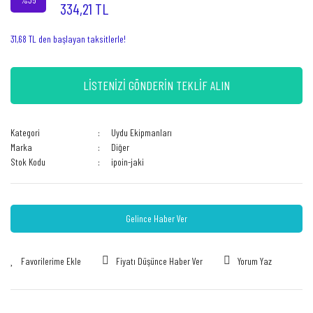
334,21 TL
31,68 TL den başlayan taksitlerle!
LİSTENİZİ GÖNDERİN TEKLİF ALIN
Kategori
Uydu Ekipmanları
Marka
Diğer
Stok Kodu
ipoin-jaki
Gelince Haber Ver
Fiyatı Düşünce Haber Ver
Yorum Yaz