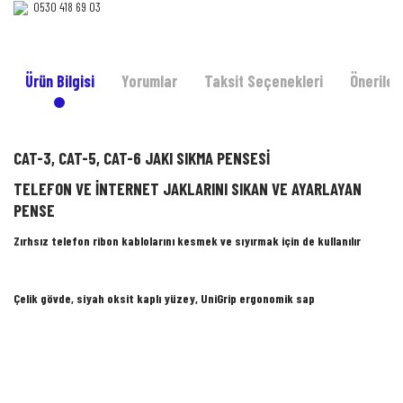
0530 418 69 03‎‎
Ürün Bilgisi
Yorumlar
Taksit Seçenekleri
Önerileri
CAT-3, CAT-5, CAT-6 JAKI SIKMA PENSESİ
TELEFON VE İNTERNET JAKLARINI SIKAN VE AYARLAYAN
PENSE
Zırhsız telefon ribon kablolarını kesmek ve sıyırmak için de kullanılır
Çelik gövde, siyah oksit kaplı yüzey, UniGrip ergonomik sap
Bu ürünün fiyat bilgisi, resim, ürün açıklamalarında ve diğer konularda yetersiz
gördüğünüz noktaları öneri formunu kullanarak tarafımıza iletebilirsiniz.
Bu ürüne ilk yorumu siz yapın!
Görüş ve önerileriniz için teşekkür ederiz.