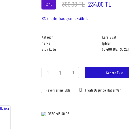
390,00 TL
234,00 TL
%40
22,18 TL den başlayan taksitlerle!
Kategori
Kare Buat
Marka
Işıldar
Stok Kodu
55 400 182 130 221
Sepete Ekle
Fiyatı Düşünce Haber Ver
0530 418 69 03‎‎