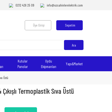
0212 426 25 09
info@ozsahinlerelektrik.com
Üye Girişi
Sepetim
Ara
Kutular
Uydu
Yapı&Market
arı
Panolar
Ekipmanları
ıva Üstü
4 Çıkışlı Termoplastik Sıva Üstü