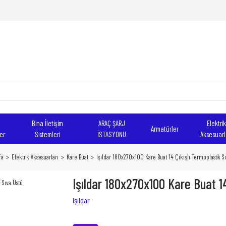
Bina İletişim
ARAÇ ŞARJ
Elektrik
Armatürler
er
Sistemleri
İSTASYONU
Aksesuarl
fa
Elektrik Aksesuarları
Kare Buat
Işıldar 180x270x100 Kare Buat 14 Çıkışlı Termoplastik S
Işıldar 180x270x100 Kare Buat 1
Işıldar