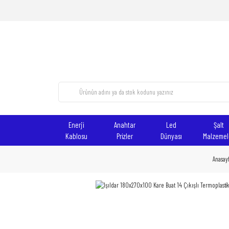
Enerji
Anahtar
Led
Şalt
Kablosu
Prizler
Dünyası
Malzemel
Anasay