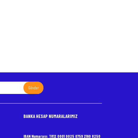
Gönder
BANKA HESAP NUMARALARIMIZ
IBAN Numarası: TR12 0001 0025 0759 2160 8250