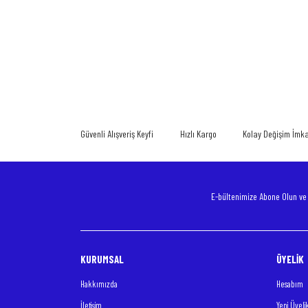
Bu ürünün fiyat bilgisi, resim, ürün açıklamalarında ve diğer konularda
Görüş ve önerileriniz için teşekkür ederiz.
Ürün resmi kalitesiz, bozuk veya görüntülenemiyor.
Ürün açıklamasında eksik bilgiler bulunuyor.
Güvenli Alışveriş Keyfi
Hızlı Kargo
Kolay Değişim İmk
Ürün bilgilerinde hatalar bulunuyor.
Ürün fiyatı diğer sitelerden daha pahalı.
Bu ürüne benzer farklı alternatifler olmalı.
E-bültenimize Abone Olun v
KURUMSAL
ÜYELİK
Hakkımızda
Hesabım
İletişim
Yeni Üyeli