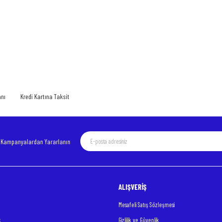
 yetersiz gördüğünüz noktaları öneri formunu kullanarak tarafımıza iletebilirsiniz.
Bu ürüne ilk yorumu siz yapın!
Yorum Yaz
anı
Kredi Kartına Taksit
e Kampanyalardan Yararlanın
Gönder
ALIŞVERİŞ
Mesafeli Satış Sözleşmesi
k
Gizlilik ve Güvenlik