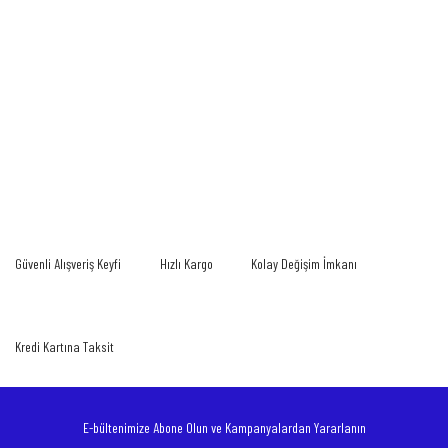
Bu ürünün fiyat bilgisi, resim, ürün açıklamalarında ve diğer konularda yetersiz
gördüğünüz noktaları öneri formunu kullanarak tarafımıza iletebilirsiniz.
Bu ürüne ilk yorumu siz yapın!
Görüş ve önerileriniz için teşekkür ederiz.
Yorum Yaz
Ürün resmi kalitesiz, bozuk veya görüntülenemiyor.
Güvenli Alışveriş Keyfi
Hızlı Kargo
Kolay Değişim İmkanı
Ürün açıklamasında eksik bilgiler bulunuyor.
Ürün bilgilerinde hatalar bulunuyor.
Ürün fiyatı diğer sitelerden daha pahalı.
Kredi Kartına Taksit
Bu ürüne benzer farklı alternatifler olmalı.
E-bültenimize Abone Olun ve Kampanyalardan Yararlanın