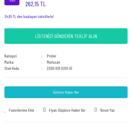
262,15 TL
24,85 TL den başlayan taksitlerle!
LİSTENİZİ GÖNDERİN TEKLİF ALIN
Kategori
Prizler
Marka
Mutlusan
Stok Kodu
2200 619 0201-Gİ
Gelince Haber Ver
Fiyatı Düşünce Haber Ver
Yorum Yaz