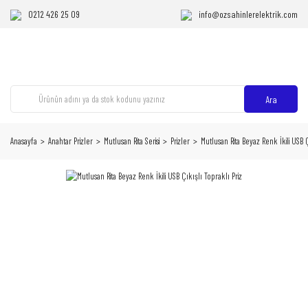
0212 426 25 09
info@ozsahinlerelektrik.com
Ara
Anasayfa
Anahtar Prizler
Mutlusan Rita Serisi
Prizler
Mutlusan Rita Beyaz Renk İkili USB Ç