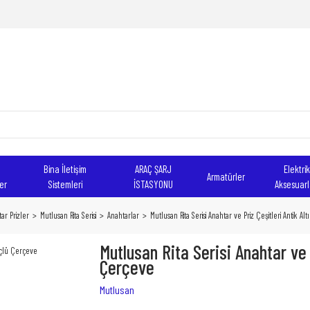
Bina İletişim
ARAÇ ŞARJ
Elektrik
Armatürler
er
Sistemleri
İSTASYONU
Aksesuarl
ar Prizler
Mutlusan Rita Serisi
Anahtarlar
Mutlusan Rita Serisi Anahtar ve Priz Çeşitleri Antik A
Mutlusan Rita Serisi Anahtar ve P
Çerçeve
Mutlusan