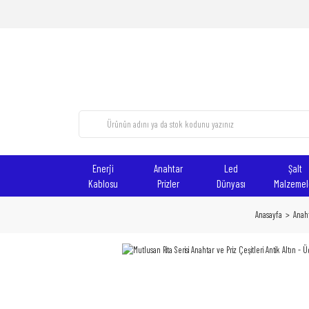
Enerji
Anahtar
Led
Şalt
Kablosu
Prizler
Dünyası
Malzemel
Anasayfa
Anaht