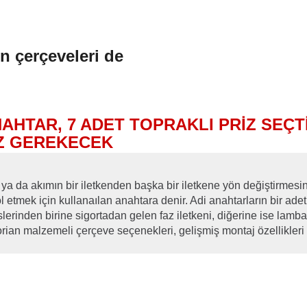
en çerçeveleri de
AHTAR, 7 ADET TOPRAKLI PRİZ SEÇTİ
Z GEREKECEK
ya da akımın bir iletkenden başka bir iletkene yön değiştirmesin
tmek için kullanaılan anahtara denir. Adi anahtarların bir adet g
erinden birine sigortadan gelen faz iletkeni, diğerine ise lamba
an malzemeli çerçeve seçenekleri, gelişmiş montaj özellikleri ile