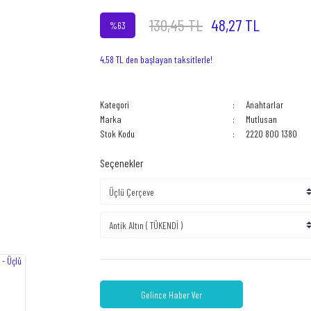
130,45 TL
48,27 TL
%63
4,58 TL den başlayan taksitlerle!
Kategori
Anahtarlar
Marka
Mutlusan
Stok Kodu
2220 800 1380
Seçenekler
Gelince Haber Ver