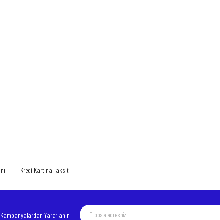
 yetersiz gördüğünüz noktaları öneri formunu kullanarak tarafımıza iletebilirsiniz.
Bu ürüne ilk yorumu siz yapın!
Yorum Yaz
anı
Kredi Kartına Taksit
e Kampanyalardan Yararlanın