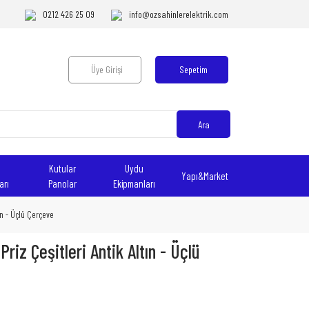
0212 426 25 09
info@ozsahinlerelektrik.com
Üye Girişi
Sepetim
Ara
Kutular
Uydu
Yapı&Market
arı
Panolar
Ekipmanları
ltın - Üçlü Çerçeve
riz Çeşitleri Antik Altın - Üçlü