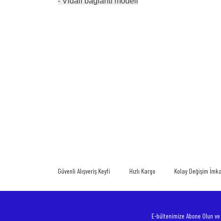
- Vidalı bağlantı modeli
Bu ürünün fiyat bilgisi, resim, ürün açıklamalarında ve diğer konularda
Görüş ve önerileriniz için teşekkür ederiz.
Ürün resmi kalitesiz, bozuk veya görüntülenemiyor.
Ürün açıklamasında eksik bilgiler bulunuyor.
Güvenli Alışveriş Keyfi
Hızlı Kargo
Kolay Değişim İmk
Ürün bilgilerinde hatalar bulunuyor.
Ürün fiyatı diğer sitelerden daha pahalı.
Bu ürüne benzer farklı alternatifler olmalı.
E-bültenimize Abone Olun v