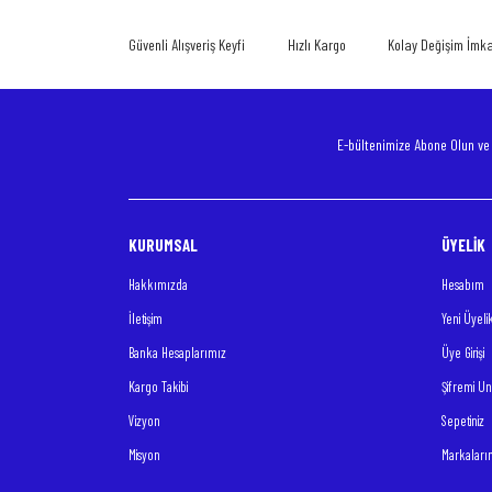
Ürün açıklamasında eksik bilgiler bulunuyor.
Güvenli Alışveriş Keyfi
Hızlı Kargo
Kolay Değişim İmk
Ürün bilgilerinde hatalar bulunuyor.
Ürün fiyatı diğer sitelerden daha pahalı.
Bu ürüne benzer farklı alternatifler olmalı.
E-bültenimize Abone Olun v
KURUMSAL
ÜYELİK
Hakkımızda
Hesabım
İletişim
Yeni Üyeli
Banka Hesaplarımız
Üye Girişi
Kargo Takibi
Şifremi U
Vizyon
Sepetiniz
Misyon
Markaları