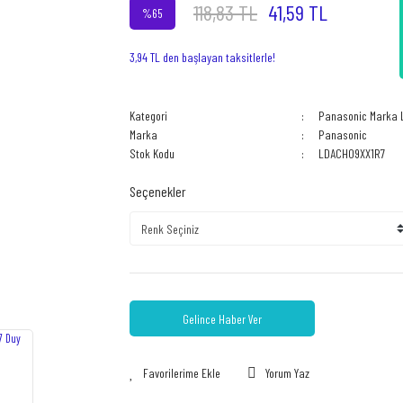
118,83 TL
41,59 TL
%65
3,94 TL den başlayan taksitlerle!
Kategori
Panasonic Marka L
Marka
Panasonic
Stok Kodu
LDACH09XX1R7
Seçenekler
Gelince Haber Ver
Yorum Yaz