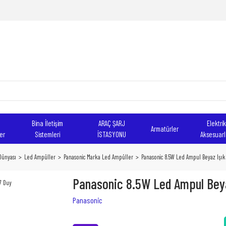
Bina İletişim
ARAÇ ŞARJ
Elektrik
Armatürler
er
Sistemleri
İSTASYONU
Aksesuarl
Dünyası
Led Ampüller
Panasonic Marka Led Ampüller
Panasonic 8.5W Led Ampul Beyaz Işık
Panasonic 8.5W Led Ampul Beyaz
Panasonic