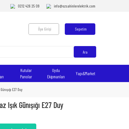
0212 426 25 09
info@ozsahinlerelektrik.com
Üye Girişi
Sepetim
Ara
Kutular
Uydu
Yapı&Market
arı
Panolar
Ekipmanları
 Günışığı E27 Duy
 Işık Günışığı E27 Duy