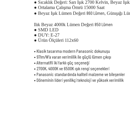
● Sıcaklık Değeri: Sarı Işık 2700 Kelvin, Beyaz Iş
● Ortalama Çalışma Ömrü 15000 Saat
860 Lümen
● Beyaz Işık Lümen Değeri
, Günışığı L
850 Lümen
Ilık Beyaz 4000k Lümen Değeri
● SMD LED
● DUY: E-27
● Ürün Ölçüleri 112x60
• Klasik tasarıma modern Panasonic dokunuşu
• 97lm/W’a varan verimlilik ile güçlü lümen çıkışı
• Alternatifli iki farklı güç seçeneği
• 2700K, 4000K ve 6500K ışık rengi seçenekleri
• Panasonic standardında kaliteli malzeme ve bileşenler
• Döneminin lideri yenilikçi teknoloji ve yüksek verimlilik
Bu ürünün fiyat bilgisi, resim, ürün açıklamalarında ve diğer konularda
Görüş ve önerileriniz için teşekkür ederiz.
Ürün resmi kalitesiz, bozuk veya görüntülenemiyor.