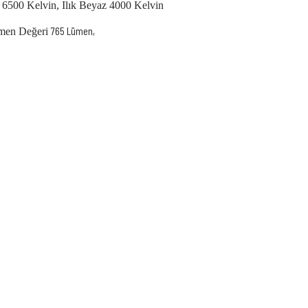
ık 6500 Kelvin, Ilık Beyaz 4000 Kelvin
765 Lümen,
ümen Değeri
 yetersiz gördüğünüz noktaları öneri formunu kullanarak tarafımıza iletebilirsiniz.
Bu ürüne ilk yorumu siz yapın!