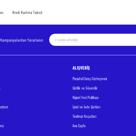
Yorum Yaz
anı
Kredi Kartına Taksit
e Kampanyalardan Yararlanın
ALIŞVERİŞ
Gönder
Mesafeli Satış Sözleşmesi
k
Gizlilik ve Güvenlik
Kişisel Veri Politikası
nuttum
İptal ve İade Şartları
Teslimat Koşulları
mız
Ana Sayfa