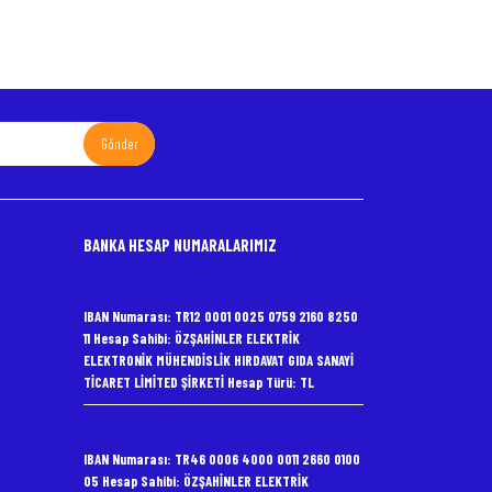
Gönder
BANKA HESAP NUMARALARIMIZ
IBAN Numarası: TR12 0001 0025 0759 2160 8250
11 Hesap Sahibi: ÖZŞAHİNLER ELEKTRİK
ELEKTRONİK MÜHENDİSLİK HIRDAVAT GIDA SANAYİ
TİCARET LİMİTED ŞİRKETİ Hesap Türü: TL
IBAN Numarası: TR46 0006 4000 0011 2660 0100
05 Hesap Sahibi: ÖZŞAHİNLER ELEKTRİK