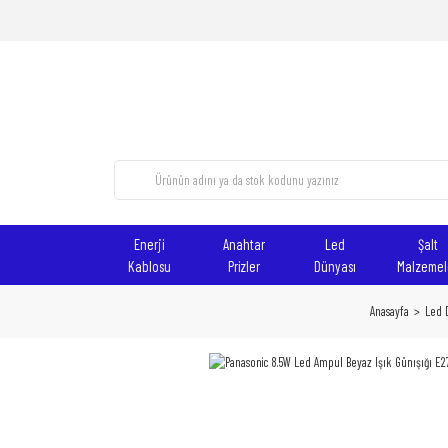
Enerji
Anahtar
Led
Şalt
Kablosu
Prizler
Dünyası
Malzemel
Anasayfa
Led 