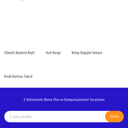
Bu ürünün fiyat bilgisi, resim, ürün açıklamalarında ve diğer konularda yetersiz
gördüğünüz noktaları öneri formunu kullanarak tarafımıza iletebilirsiniz.
Bu ürüne ilk yorumu siz yapın!
Görüş ve önerileriniz için teşekkür ederiz.
Yorum Yaz
Ürün resmi kalitesiz, bozuk veya görüntülenemiyor.
Güvenli Alışveriş Keyfi
Hızlı Kargo
Kolay Değişim İmkanı
Ürün açıklamasında eksik bilgiler bulunuyor.
Ürün bilgilerinde hatalar bulunuyor.
Ürün fiyatı diğer sitelerden daha pahalı.
Kredi Kartına Taksit
Bu ürüne benzer farklı alternatifler olmalı.
E-bültenimize Abone Olun ve Kampanyalardan Yararlanın
Gönder
Gönder