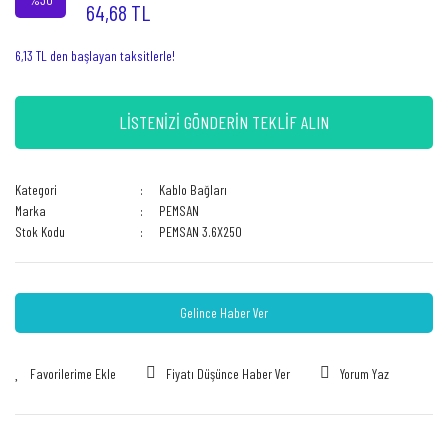
64,68 TL
6,13 TL den başlayan taksitlerle!
LİSTENİZİ GÖNDERİN TEKLİF ALIN
Kategori
Kablo Bağları
Marka
PEMSAN
Stok Kodu
PEMSAN 3.6X250
Gelince Haber Ver
Fiyatı Düşünce Haber Ver
Yorum Yaz