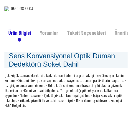
0530 418 69 03‎‎
Ürün Bilgisi
Yorumlar
Taksit Seçenekleri
Önerileri
Sens Konvansiyonel Optik Duman
Dedektörü Soket Dahil
Çok küçük parçacıklarda bile farklı duman türlerini algılamak için kızılötesi ışın ilkesini
kullanır. - Sistemindeki çok amaçlı odacıklar sayesinde, Duman partiküllerini saptama •
Toz giriş ve unsurlarını önleme • Odacık Girişini korunma (haşarat) gibi ekstra güvenlik
ilkeleri sunar -Konut ve ticari bölgeler ve Yangın olasılığı yüksek yerlerde kullanıma
uygundur • Modern tasarım • Çok düşük akımlarda çalışabilme • Işığa karşı akıllı optik
teknoloji. • Yüksek güvenilirlik ve sabit hassasiyet • Mikro denetleyici devre teknolojisi.
EN54 Belgelidir.
Bu ürünün fiyat bilgisi, resim, ürün açıklamalarında ve diğer konularda yetersiz
gördüğünüz noktaları öneri formunu kullanarak tarafımıza iletebilirsiniz.
Bu ürüne ilk yorumu siz yapın!