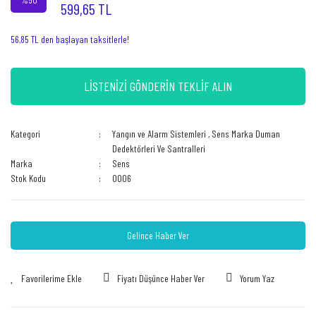
599,65 TL
56,85 TL den başlayan taksitlerle!
LİSTENİZİ GÖNDERİN TEKLİF ALIN
Kategori
Yangın ve Alarm Sistemleri
,
Sens Marka Duman
Dedektörleri Ve Santralleri
Marka
Sens
Stok Kodu
0006
Gelince Haber Ver
Fiyatı Düşünce Haber Ver
Yorum Yaz