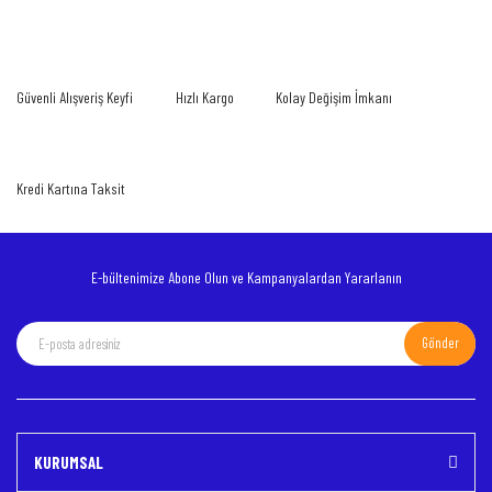
Görüş ve önerileriniz için teşekkür ederiz.
Yorum Yaz
Ürün resmi kalitesiz, bozuk veya görüntülenemiyor.
Güvenli Alışveriş Keyfi
Hızlı Kargo
Kolay Değişim İmkanı
Ürün açıklamasında eksik bilgiler bulunuyor.
Ürün bilgilerinde hatalar bulunuyor.
Ürün fiyatı diğer sitelerden daha pahalı.
Kredi Kartına Taksit
Bu ürüne benzer farklı alternatifler olmalı.
E-bültenimize Abone Olun ve Kampanyalardan Yararlanın
Gönder
Gönder
KURUMSAL