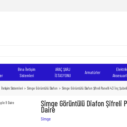
Bina İletişim
ARAÇ ŞARJ
Elektrik
Armatürler
er
Sistemleri
İSTASYONU
Aksesuarl
 İletişim Sistemleri
Simge Görüntülü Diafon
Simge Görüntülü Diafon Şifreli Panelli 4.3 İnç Şube
Simge Görüntülü Diafon Şifreli P
Daire
Simge