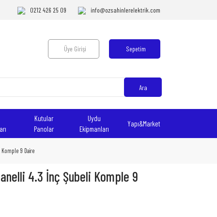
0212 426 25 09
info@ozsahinlerelektrik.com
Üye Girişi
Sepetim
Ara
Kutular
Uydu
Yapı&Market
arı
Panolar
Ekipmanları
li Komple 9 Daire
anelli 4.3 İnç Şubeli Komple 9