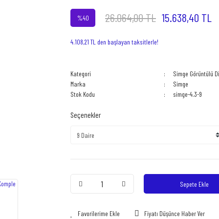
26.064,00 TL
15.638,40 TL
%40
4.108,21 TL den başlayan taksitlerle!
Kategori
Simge Görüntülü D
Marka
Simge
Stok Kodu
simge-4.3-9
Seçenekler
Sepete Ekle
Fiyatı Düşünce Haber Ver