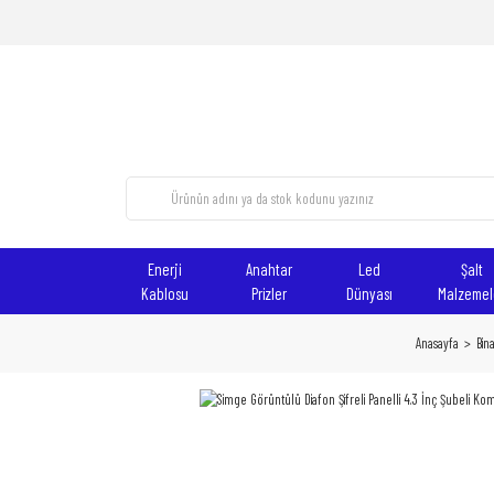
Enerji
Anahtar
Led
Şalt
Kablosu
Prizler
Dünyası
Malzemel
Anasayfa
Bina