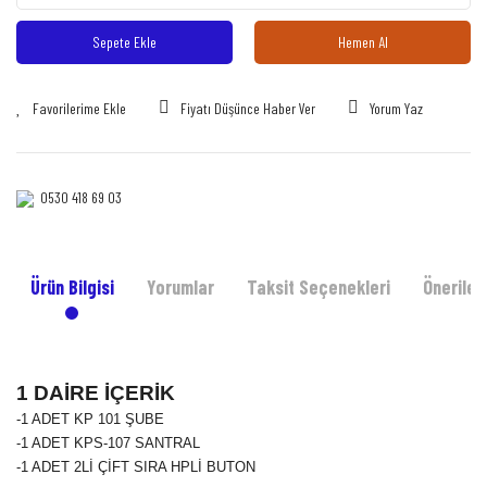
Sepete Ekle
Hemen Al
Fiyatı Düşünce Haber Ver
Yorum Yaz
0530 418 69 03‎‎
Ürün Bilgisi
Yorumlar
Taksit Seçenekleri
Önerileri
1 DAİRE İÇERİK
-1 ADET KP 101 ŞUBE
-1 ADET KPS-107 SANTRAL
-1 ADET 2Lİ ÇİFT SIRA HPLİ BUTON