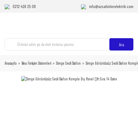
0212 426 25 09
info@ozsahinlerelektrik.com
Ara
Anasayfa
Bina İletişim Sistemleri
Simge Sesli Diafon
Simge Görüntüsüz Sesli Diafon Komple 