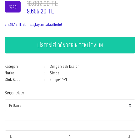
16.092,00 TL
%40
9.655,20 TL
2.536,42 TL den başlayan taksitlerle!
LİSTENİZİ GÖNDERİN TEKLİF ALIN
Kategori
Simge Sesli Diafon
Marka
Simge
Stok Kodu
simge-14-N
Seçenekler