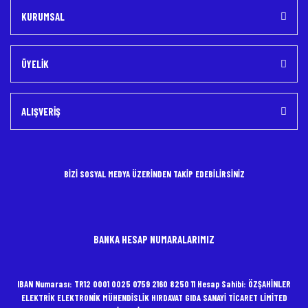
KURUMSAL
ÜYELİK
ALIŞVERİŞ
BİZİ SOSYAL MEDYA ÜZERİNDEN TAKİP EDEBİLİRSİNİZ
BANKA HESAP NUMARALARIMIZ
IBAN Numarası: TR12 0001 0025 0759 2160 8250 11 Hesap Sahibi: ÖZŞAHİNLER
ELEKTRİK ELEKTRONİK MÜHENDİSLİK HIRDAVAT GIDA SANAYİ TİCARET LİMİTED