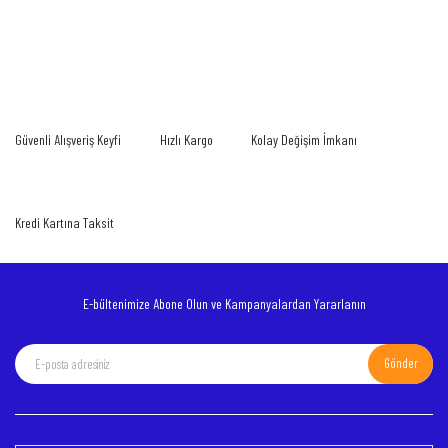
Bu ürünün fiyat bilgisi, resim, ürün açıklamalarında ve diğer konularda yetersiz
gördüğünüz noktaları öneri formunu kullanarak tarafımıza iletebilirsiniz.
Bu ürüne ilk yorumu siz yapın!
Görüş ve önerileriniz için teşekkür ederiz.
Yorum Yaz
Ürün resmi kalitesiz, bozuk veya görüntülenemiyor.
Güvenli Alışveriş Keyfi
Hızlı Kargo
Kolay Değişim İmkanı
Ürün açıklamasında eksik bilgiler bulunuyor.
Ürün bilgilerinde hatalar bulunuyor.
Ürün fiyatı diğer sitelerden daha pahalı.
Kredi Kartına Taksit
Bu ürüne benzer farklı alternatifler olmalı.
E-bültenimize Abone Olun ve Kampanyalardan Yararlanın
Gönder
Gönder