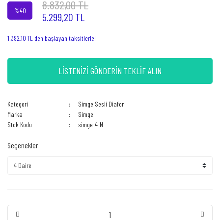
8.832,00 TL
%40
5.299,20 TL
1.392,10 TL den başlayan taksitlerle!
LİSTENİZİ GÖNDERİN TEKLİF ALIN
Kategori
Simge Sesli Diafon
Marka
Simge
Stok Kodu
simge-4-N
Seçenekler