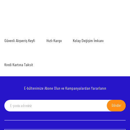
Bu ürünün fiyat bilgisi, resim, ürün açıklamalarında ve diğer konularda yetersiz
gördüğünüz noktaları öneri formunu kullanarak tarafımıza iletebilirsiniz.
Bu ürüne ilk yorumu siz yapın!
Görüş ve önerileriniz için teşekkür ederiz.
Yorum Yaz
Ürün resmi kalitesiz, bozuk veya görüntülenemiyor.
Güvenli Alışveriş Keyfi
Hızlı Kargo
Kolay Değişim İmkanı
Ürün açıklamasında eksik bilgiler bulunuyor.
Ürün bilgilerinde hatalar bulunuyor.
Ürün fiyatı diğer sitelerden daha pahalı.
Kredi Kartına Taksit
Bu ürüne benzer farklı alternatifler olmalı.
E-bültenimize Abone Olun ve Kampanyalardan Yararlanın
Gönder
Gönder