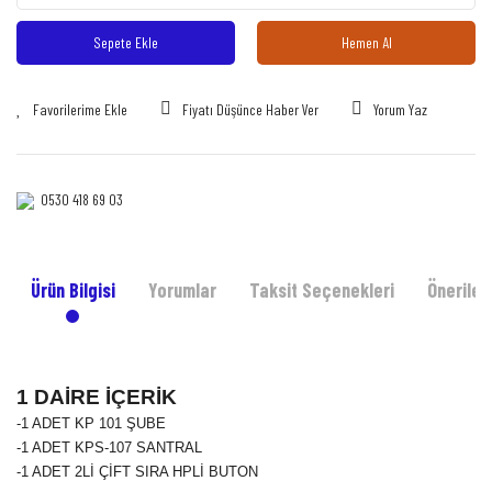
Sepete Ekle
Hemen Al
Fiyatı Düşünce Haber Ver
Yorum Yaz
0530 418 69 03‎‎
Ürün Bilgisi
Yorumlar
Taksit Seçenekleri
Önerileri
1 DAİRE İÇERİK
-1 ADET KP 101 ŞUBE
-1 ADET KPS-107 SANTRAL
-1 ADET 2Lİ ÇİFT SIRA HPLİ BUTON