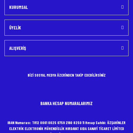
KURUMSAL
ÜYELİK
ALIŞVERİŞ
BİZİ SOSYAL MEDYA ÜZERİNDEN TAKİP EDEBİLİRSİNİZ
BANKA HESAP NUMARALARIMIZ
IBAN Numarası: TR12 0001 0025 0759 2160 8250 11 Hesap Sahibi: ÖZŞAHİNLER
ELEKTRİK ELEKTRONİK MÜHENDİSLİK HIRDAVAT GIDA SANAYİ TİCARET LİMİTED