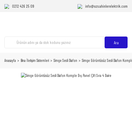
0212 426 25 09
info@ozsahinlerelektrik.com
Ara
Anasayfa
Bina İletişim Sistemleri
Simge Sesli Diafon
Simge Görüntüsüz Sesli Diafon Komple 