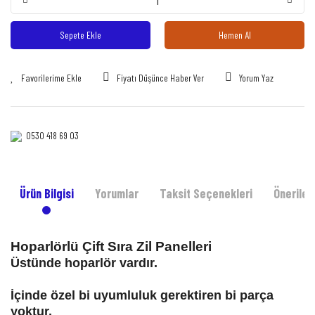
Sepete Ekle
Hemen Al
Fiyatı Düşünce Haber Ver
Yorum Yaz
0530 418 69 03‎‎
Ürün Bilgisi
Yorumlar
Taksit Seçenekleri
Önerileri
Hoparlörlü Çift Sıra Zil Panelleri
Üstünde hoparlör vardır.
İçinde özel bi uyumluluk gerektiren bi parça
yoktur.