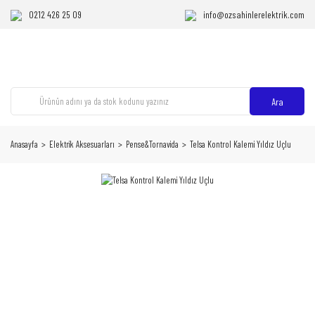
0212 426 25 09
info@ozsahinlerelektrik.com
Ara
Anasayfa
Elektrik Aksesuarları
Pense&Tornavida
Telsa Kontrol Kalemi Yıldız Uçlu