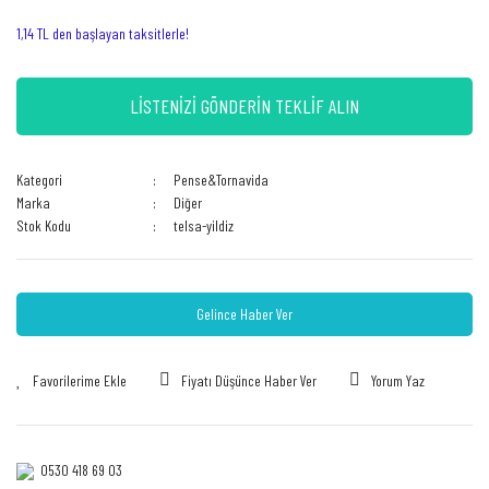
1,14 TL den başlayan taksitlerle!
LİSTENİZİ GÖNDERİN TEKLİF ALIN
Kategori
Pense&Tornavida
Marka
Diğer
Stok Kodu
telsa-yildiz
Gelince Haber Ver
Fiyatı Düşünce Haber Ver
Yorum Yaz
0530 418 69 03‎‎