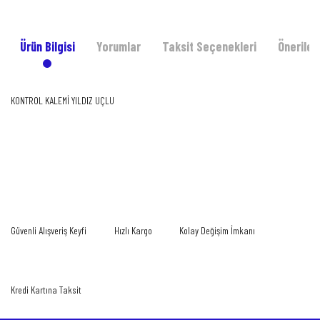
Ürün Bilgisi
Yorumlar
Taksit Seçenekleri
Önerileri
KONTROL KALEMİ YILDIZ UÇLU
Bu ürünün fiyat bilgisi, resim, ürün açıklamalarında ve diğer konularda yetersiz
gördüğünüz noktaları öneri formunu kullanarak tarafımıza iletebilirsiniz.
Bu ürüne ilk yorumu siz yapın!
Görüş ve önerileriniz için teşekkür ederiz.
Yorum Yaz
Ürün resmi kalitesiz, bozuk veya görüntülenemiyor.
Güvenli Alışveriş Keyfi
Hızlı Kargo
Kolay Değişim İmkanı
Ürün açıklamasında eksik bilgiler bulunuyor.
Ürün bilgilerinde hatalar bulunuyor.
Ürün fiyatı diğer sitelerden daha pahalı.
Kredi Kartına Taksit
Bu ürüne benzer farklı alternatifler olmalı.