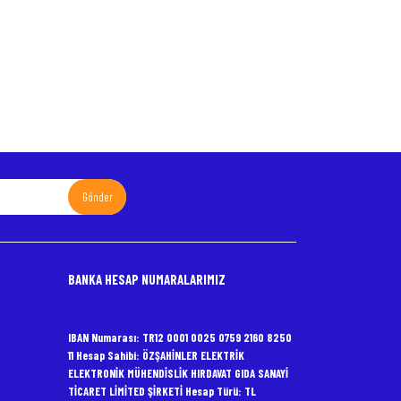
Gönder
BANKA HESAP NUMARALARIMIZ
IBAN Numarası: TR12 0001 0025 0759 2160 8250
11 Hesap Sahibi: ÖZŞAHİNLER ELEKTRİK
ELEKTRONİK MÜHENDİSLİK HIRDAVAT GIDA SANAYİ
TİCARET LİMİTED ŞİRKETİ Hesap Türü: TL