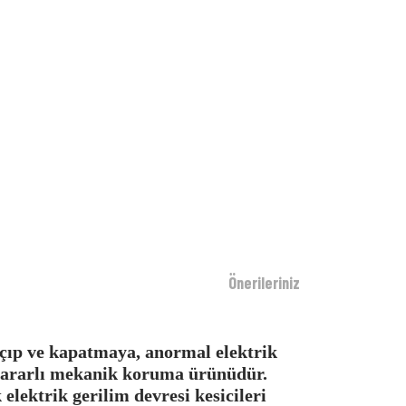
Önerileriniz
açıp ve kapatmaya, anormal elektrik
 yararlı mekanik koruma ürünüdür.
lektrik gerilim devresi kesicileri