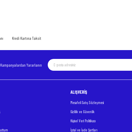
 yetersiz gördüğünüz noktaları öneri formunu kullanarak tarafımıza iletebilirsiniz.
Bu ürüne ilk yorumu siz yapın!
Yorum Yaz
anı
Kredi Kartına Taksit
e Kampanyalardan Yararlanın
ALIŞVERİŞ
Gönder
Mesafeli Satış Sözleşmesi
k
Gizlilik ve Güvenlik
Kişisel Veri Politikası
nuttum
İptal ve İade Şartları