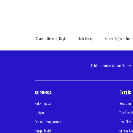
Bu ürünün fiyat bilgisi, resim, ürün açıklamalarında ve diğer konularda
Görüş ve önerileriniz için teşekkür ederiz.
Ürün resmi kalitesiz, bozuk veya görüntülenemiyor.
Ürün açıklamasında eksik bilgiler bulunuyor.
Güvenli Alışveriş Keyfi
Hızlı Kargo
Kolay Değişim İmk
Ürün bilgilerinde hatalar bulunuyor.
Ürün fiyatı diğer sitelerden daha pahalı.
Bu ürüne benzer farklı alternatifler olmalı.
E-bültenimize Abone Olun v
KURUMSAL
ÜYELİK
Hakkımızda
Hesabım
İletişim
Yeni Üyeli
Banka Hesaplarımız
Üye Girişi
Kargo Takibi
Şifremi U