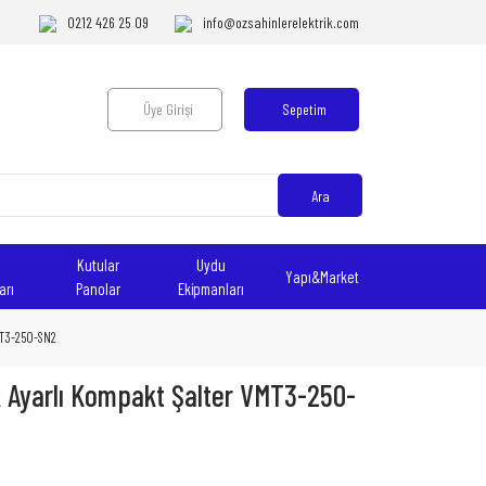
0212 426 25 09
info@ozsahinlerelektrik.com
Üye Girişi
Sepetim
Ara
Kutular
Uydu
Yapı&Market
arı
Panolar
Ekipmanları
MT3-250-SN2
 Ayarlı Kompakt Şalter VMT3-250-