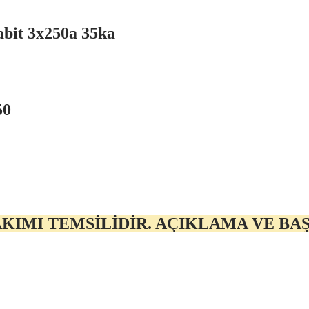
abit 3x250a 35ka
50
KIMI TEMSİLİDİR. AÇIKLAMA VE BA