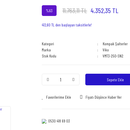
11.763,11 TL
4.352,35 TL
%63
412,60 TL den başlayan taksitlerle!
Kategori
Kompak Şalterler
Marka
Viko
Stok Kodu
VMT3-250-SN2
Sepete Ekle
Fiyatı Düşünce Haber Ver
0530 418 69 03‎‎