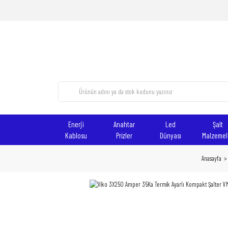
Enerji
Anahtar
Led
Şalt
Kablosu
Prizler
Dünyası
Malzemel
Anasayfa