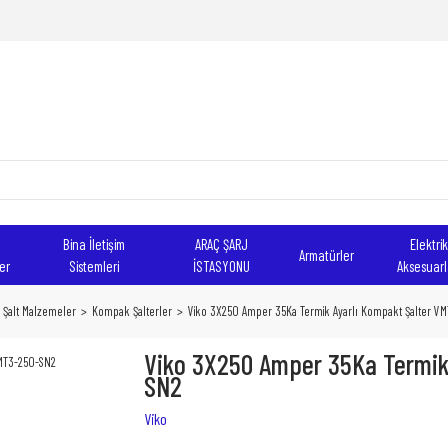
Bina İletişim
ARAÇ ŞARJ
Elektrik
Armatürler
er
Sistemleri
İSTASYONU
Aksesuarl
Şalt Malzemeler
Kompak Şalterler
Viko 3X250 Amper 35Ka Termik Ayarlı Kompakt Şalter V
Viko 3X250 Amper 35Ka Termik
SN2
Viko