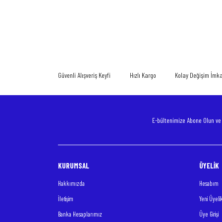
Bu ürünün fiyat bilgisi, resim, ürün açıklamalarında ve diğer konularda
Görüş ve önerileriniz için teşekkür ederiz.
Ürün resmi kalitesiz, bozuk veya görüntülenemiyor.
Ürün açıklamasında eksik bilgiler bulunuyor.
Güvenli Alışveriş Keyfi
Hızlı Kargo
Kolay Değişim İmk
Ürün bilgilerinde hatalar bulunuyor.
Ürün fiyatı diğer sitelerden daha pahalı.
Bu ürüne benzer farklı alternatifler olmalı.
E-bültenimize Abone Olun v
KURUMSAL
ÜYELİK
Hakkımızda
Hesabım
İletişim
Yeni Üyeli
Banka Hesaplarımız
Üye Girişi