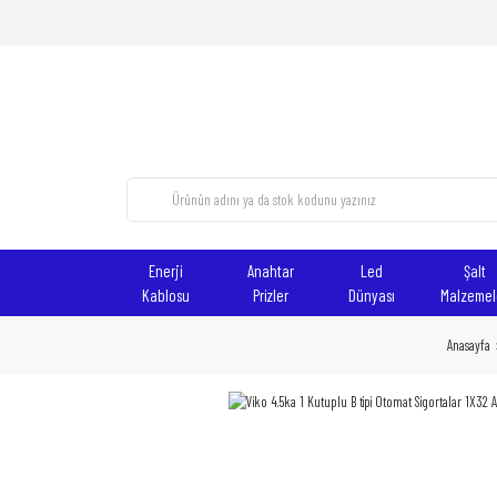
Enerji
Anahtar
Led
Şalt
Kablosu
Prizler
Dünyası
Malzemel
Anasayfa