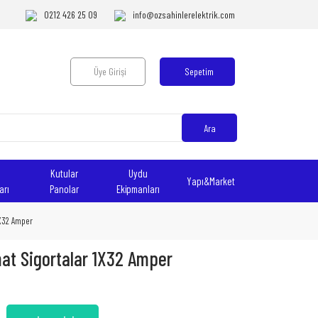
0212 426 25 09
info@ozsahinlerelektrik.com
Üye Girişi
Sepetim
Ara
Kutular
Uydu
Yapı&Market
arı
Panolar
Ekipmanları
 1X32 Amper
mat Sigortalar 1X32 Amper