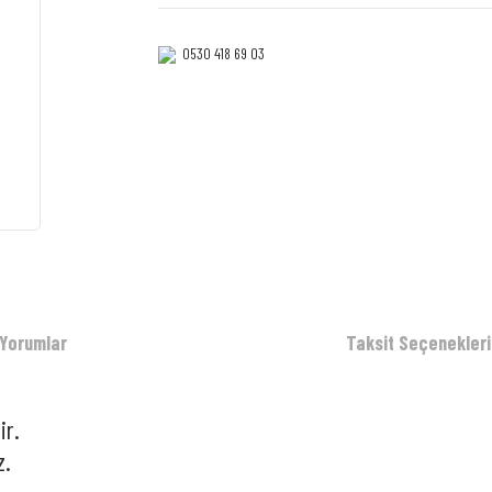
0530 418 69 03‎‎
Yorumlar
Taksit Seçenekleri
ir.
z.