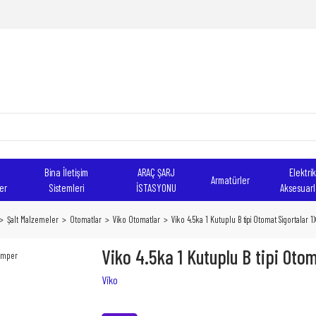
Bina İletişim
ARAÇ ŞARJ
Elektrik
Armatürler
er
Sistemleri
İSTASYONU
Aksesuarl
Şalt Malzemeler
Otomatlar
Viko Otomatlar
Viko 4.5ka 1 Kutuplu B tipi Otomat Sigortalar
Viko 4.5ka 1 Kutuplu B tipi Oto
Viko