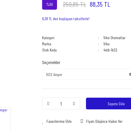
259,85 TL
88,35 TL
%66
8,38 TL den başlayan taksitlerle!
Kategori
Viko Otomatlar
Marka
Viko
Stok Kodu
4vtb-1b32
Seçenekler
Sepete Ekle
Fiyatı Düşünce Haber Ver