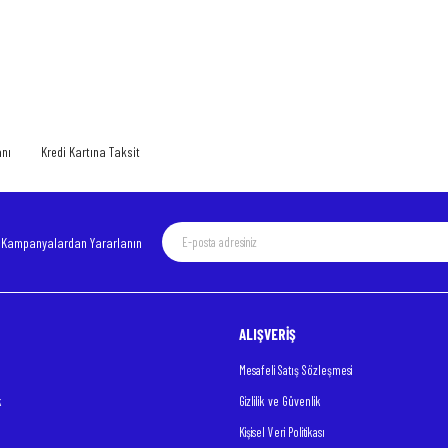
 yetersiz gördüğünüz noktaları öneri formunu kullanarak tarafımıza iletebilirsiniz.
Bu ürüne ilk yorumu siz yapın!
Yorum Yaz
anı
Kredi Kartına Taksit
e Kampanyalardan Yararlanın
ALIŞVERİŞ
Gönder
Mesafeli Satış Sözleşmesi
k
Gizlilik ve Güvenlik
Kişisel Veri Politikası