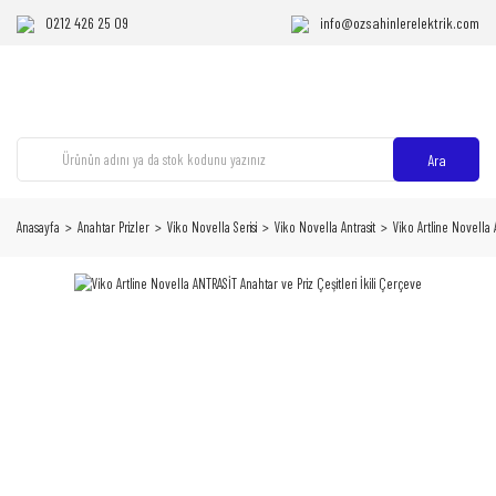
0212 426 25 09
info@ozsahinlerelektrik.com
Ara
Anasayfa
Anahtar Prizler
Viko Novella Serisi
Viko Novella Antrasit
Viko Artline Novella 