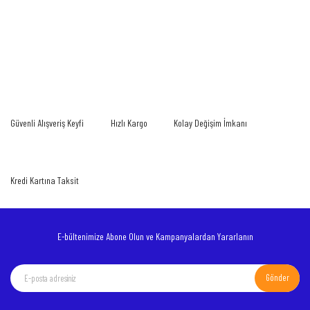
Bu ürünün fiyat bilgisi, resim, ürün açıklamalarında ve diğer konularda yetersiz
gördüğünüz noktaları öneri formunu kullanarak tarafımıza iletebilirsiniz.
Bu ürüne ilk yorumu siz yapın!
Görüş ve önerileriniz için teşekkür ederiz.
Yorum Yaz
Ürün resmi kalitesiz, bozuk veya görüntülenemiyor.
Güvenli Alışveriş Keyfi
Hızlı Kargo
Kolay Değişim İmkanı
Ürün açıklamasında eksik bilgiler bulunuyor.
Ürün bilgilerinde hatalar bulunuyor.
Ürün fiyatı diğer sitelerden daha pahalı.
Kredi Kartına Taksit
Bu ürüne benzer farklı alternatifler olmalı.
E-bültenimize Abone Olun ve Kampanyalardan Yararlanın
Gönder
Gönder