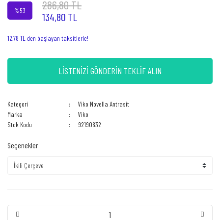
286,80 TL
%53
134,80 TL
12,78 TL den başlayan taksitlerle!
LİSTENİZİ GÖNDERİN TEKLİF ALIN
Kategori
Viko Novella Antrasit
Marka
Viko
Stok Kodu
92190632
Seçenekler