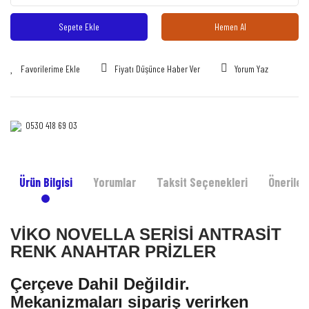
Sepete Ekle
Hemen Al
Fiyatı Düşünce Haber Ver
Yorum Yaz
0530 418 69 03‎‎
Ürün Bilgisi
Yorumlar
Taksit Seçenekleri
Önerileri
VİKO NOVELLA SERİSİ ANTRASİT
RENK ANAHTAR PRİZLER
Çerçeve Dahil Değildir.
Mekanizmaları sipariş verirken