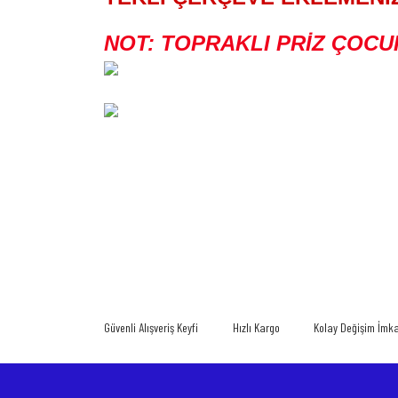
NOT: TOPRAKLI PRİZ ÇOCU
Bu ürünün fiyat bilgisi, resim, ürün açıklamalarında ve diğer konularda
Görüş ve önerileriniz için teşekkür ederiz.
Ürün resmi kalitesiz, bozuk veya görüntülenemiyor.
Ürün açıklamasında eksik bilgiler bulunuyor.
Güvenli Alışveriş Keyfi
Hızlı Kargo
Kolay Değişim İmk
Ürün bilgilerinde hatalar bulunuyor.
Ürün fiyatı diğer sitelerden daha pahalı.
Bu ürüne benzer farklı alternatifler olmalı.