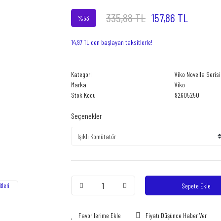
335,88 TL
157,86 TL
%53
14,97 TL den başlayan taksitlerle!
Kategori
Viko Novella Serisi
Marka
Viko
Stok Kodu
92605250
Seçenekler
Sepete Ekle
Fiyatı Düşünce Haber Ver