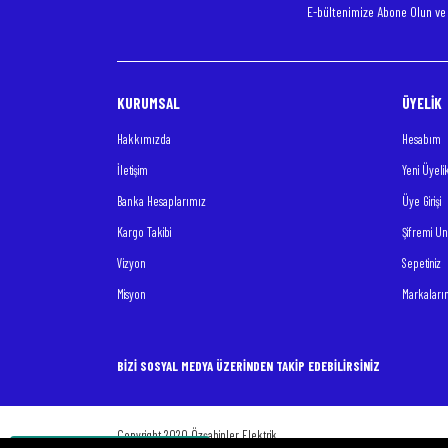
E-bültenimize Abone Olun v
KURUMSAL
ÜYELİK
Hakkımızda
Hesabım
İletişim
Yeni Üyeli
Banka Hesaplarımız
Üye Girişi
Kargo Takibi
Şifremi U
Vizyon
Sepetiniz
Misyon
Markaları
BİZİ SOSYAL MEDYA ÜZERİNDEN TAKİP EDEBİLİRSİNİZ
Copyright 2020 Özşahinler Elektrik