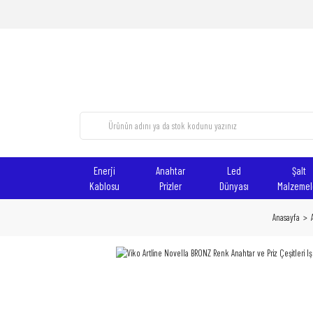
Enerji
Anahtar
Led
Şalt
Kablosu
Prizler
Dünyası
Malzemel
Anasayfa