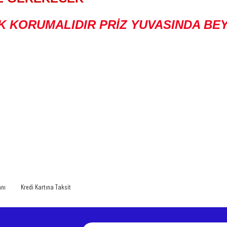
K KORUMALIDIR PRİZ YUVASINDA BEY
 yetersiz gördüğünüz noktaları öneri formunu kullanarak tarafımıza iletebilirsiniz.
Bu ürüne ilk yorumu siz yapın!
Yorum Yaz
anı
Kredi Kartına Taksit