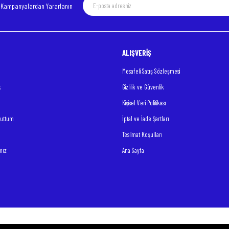
e Kampanyalardan Yararlanın
ALIŞVERİŞ
Gönder
Mesafeli Satış Sözleşmesi
k
Gizlilik ve Güvenlik
Kişisel Veri Politikası
nuttum
İptal ve İade Şartları
Teslimat Koşulları
mız
Ana Sayfa