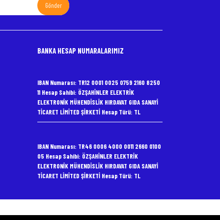
Gönder
BANKA HESAP NUMARALARIMIZ
IBAN Numarası: TR12 0001 0025 0759 2160 8250
11 Hesap Sahibi: ÖZŞAHİNLER ELEKTRİK
ELEKTRONİK MÜHENDİSLİK HIRDAVAT GIDA SANAYİ
TİCARET LİMİTED ŞİRKETİ Hesap Türü: TL
IBAN Numarası: TR46 0006 4000 0011 2660 0100
05 Hesap Sahibi: ÖZŞAHİNLER ELEKTRİK
ELEKTRONİK MÜHENDİSLİK HIRDAVAT GIDA SANAYİ
TİCARET LİMİTED ŞİRKETİ Hesap Türü: TL