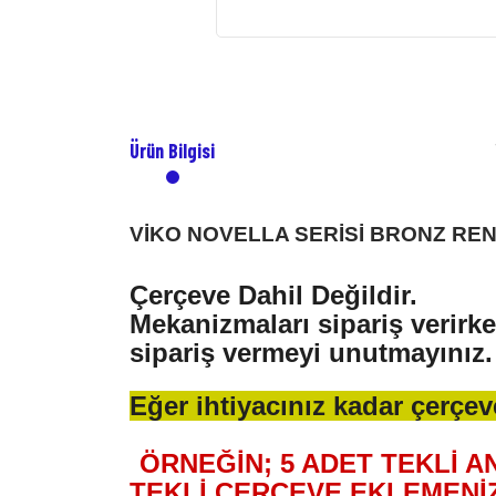
Ürün Bilgisi
VİKO NOVELLA SERİSİ BRONZ RE
Çerçeve Dahil Değildir.
Mekanizmaları sipariş verirk
sipariş vermeyi unutmayınız.
Eğer ihtiyacınız kadar çerçev
ÖRNEĞİN; 5 ADET TEKLİ A
TEKLİ ÇERÇEVE EKLEMENİ