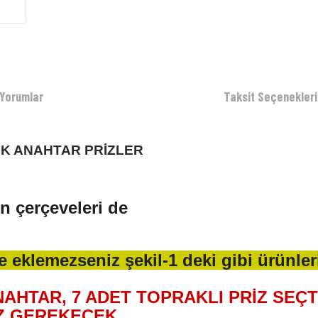
Yorumlar
Taksit Seçenekleri
NK ANAHTAR PRİZLER
en çerçeveleri de
e eklemezseniz şekil-1 deki gibi ürünleri
NAHTAR, 7 ADET TOPRAKLI PRİZ SEÇTİ
Z GEREKECEK