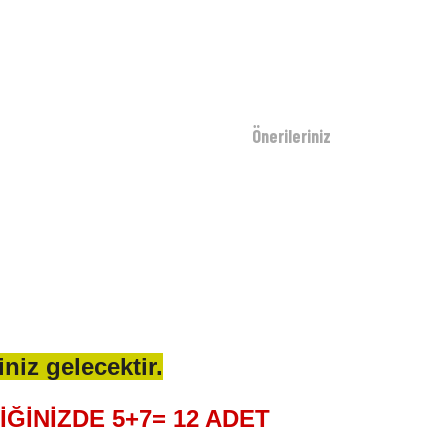
Önerileriniz
niz gelecektir.
ĞİNİZDE 5+7= 12 ADET