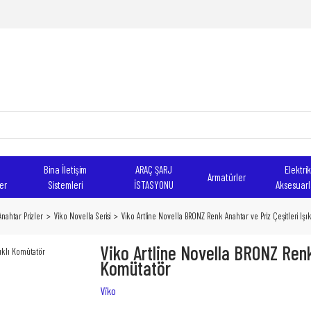
Bina İletişim
ARAÇ ŞARJ
Elektrik
Armatürler
er
Sistemleri
İSTASYONU
Aksesuarl
Anahtar Prizler
Viko Novella Serisi
Viko Artline Novella BRONZ Renk Anahtar ve Priz Çeşitleri Işı
Viko Artline Novella BRONZ Renk 
Komütatör
Viko