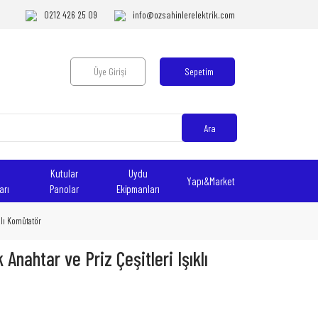
0212 426 25 09
info@ozsahinlerelektrik.com
Üye Girişi
Sepetim
Ara
Kutular
Uydu
Yapı&Market
arı
Panolar
Ekipmanları
klı Komütatör
Anahtar ve Priz Çeşitleri Işıklı