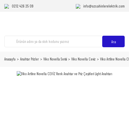
0212 426 25 09
info@ozsahinlerelektrik.com
Ara
Anasayfa
Anahtar Prizler
Viko Novella Serisi
Viko Novella Ceviz
Viko Artline Novella C