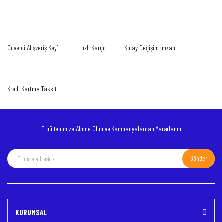
Görüş ve önerileriniz için teşekkür ederiz.
Yorum Yaz
Ürün resmi kalitesiz, bozuk veya görüntülenemiyor.
Güvenli Alışveriş Keyfi
Hızlı Kargo
Kolay Değişim İmkanı
Ürün açıklamasında eksik bilgiler bulunuyor.
Ürün bilgilerinde hatalar bulunuyor.
Ürün fiyatı diğer sitelerden daha pahalı.
Kredi Kartına Taksit
Bu ürüne benzer farklı alternatifler olmalı.
E-bültenimize Abone Olun ve Kampanyalardan Yararlanın
Gönder
Gönder
KURUMSAL