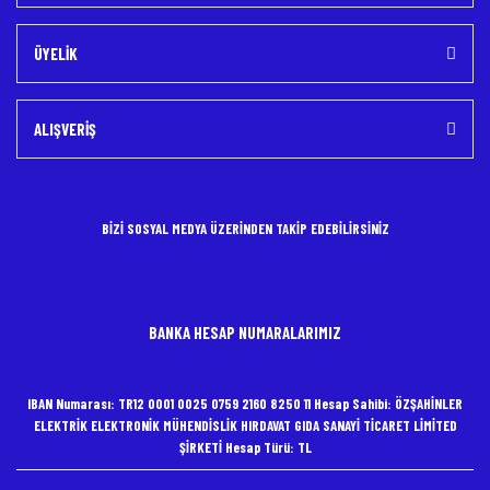
ÜYELİK
ALIŞVERİŞ
BİZİ SOSYAL MEDYA ÜZERİNDEN TAKİP EDEBİLİRSİNİZ
BANKA HESAP NUMARALARIMIZ
IBAN Numarası: TR12 0001 0025 0759 2160 8250 11 Hesap Sahibi: ÖZŞAHİNLER
ELEKTRİK ELEKTRONİK MÜHENDİSLİK HIRDAVAT GIDA SANAYİ TİCARET LİMİTED
ŞİRKETİ Hesap Türü: TL