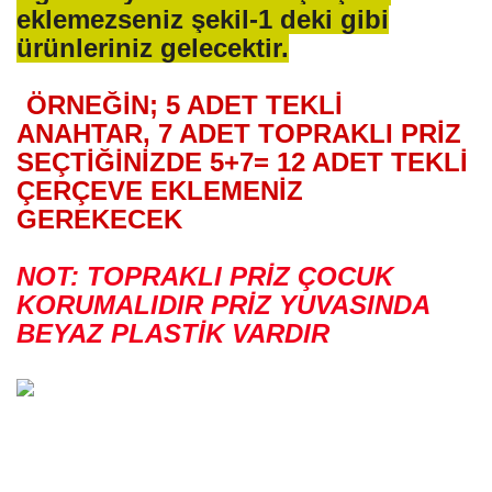
eklemezseniz şekil-1 deki gibi
ürünleriniz gelecektir.
ÖRNEĞİN; 5 ADET TEKLİ
ANAHTAR, 7 ADET TOPRAKLI PRİZ
SEÇTİĞİNİZDE 5+7= 12 ADET TEKLİ
ÇERÇEVE EKLEMENİZ
GEREKECEK
NOT: TOPRAKLI PRİZ ÇOCUK
KORUMALIDIR PRİZ YUVASINDA
BEYAZ PLASTİK VARDIR
Bu ürünün fiyat bilgisi, resim, ürün açıklamalarında ve diğer konularda yetersiz
gördüğünüz noktaları öneri formunu kullanarak tarafımıza iletebilirsiniz.
Bu ürüne ilk yorumu siz yapın!