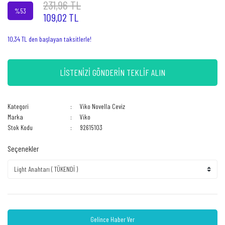
231,96 TL
%53
109,02 TL
10,34 TL den başlayan taksitlerle!
LİSTENİZİ GÖNDERİN TEKLİF ALIN
Kategori
Viko Novella Ceviz
Marka
Viko
Stok Kodu
92615103
Seçenekler
Gelince Haber Ver