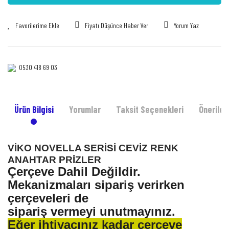
Fiyatı Düşünce Haber Ver
Yorum Yaz
0530 418 69 03‎‎
Ürün Bilgisi
Yorumlar
Taksit Seçenekleri
Önerileri
VİKO NOVELLA SERİSİ CEVİZ RENK
ANAHTAR PRİZLER
Çerçeve Dahil Değildir.
Mekanizmaları sipariş verirken
çerçeveleri de
sipariş vermeyi unutmayınız.
Eğer ihtiyacınız kadar çerçeve