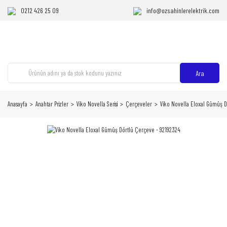
0212 426 25 09
info@ozsahinlerelektrik.com
Ara
Anasayfa
Anahtar Prizler
Viko Novella Serisi
Çerçeveler
Viko Novella Eloxal Gümüş D