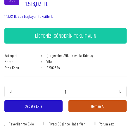
1.516,03 TL
143,72 TL den başlayan taksitlerle!
LİSTENİZİ GÖNDERİN TEKLİF ALIN
Kategori
Çerçeveler
,
Viko Novella Gümüş
Marka
Viko
Stok Kodu
92192324
Sepete Ekle
Hemen Al
Fiyatı Düşünce Haber Ver
Yorum Yaz