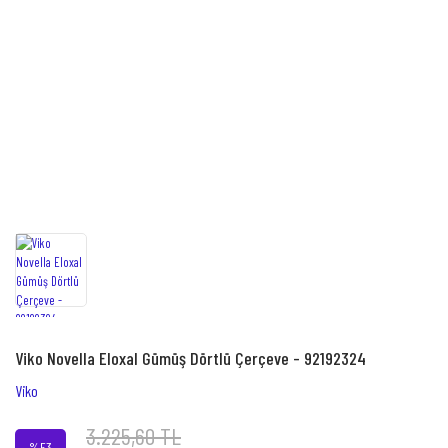
Viko Novella Eloxal Gümüş Dörtlü Çerçeve - 92192324
Viko
3.225,60 TL
%53