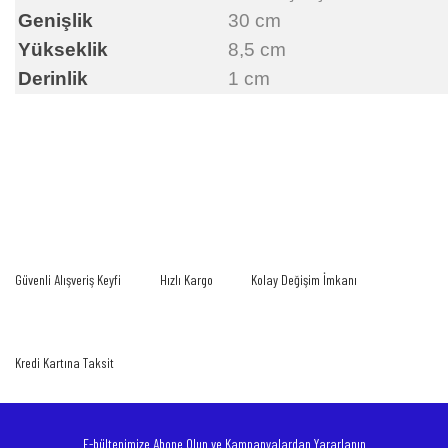
Genişlik
30 cm
Yükseklik
8,5 cm
Derinlik
1 cm
Bu ürünün fiyat bilgisi, resim, ürün açıklamalarında ve diğer konularda yetersiz
gördüğünüz noktaları öneri formunu kullanarak tarafımıza iletebilirsiniz.
Bu ürüne ilk yorumu siz yapın!
Görüş ve önerileriniz için teşekkür ederiz.
Yorum Yaz
Ürün resmi kalitesiz, bozuk veya görüntülenemiyor.
Güvenli Alışveriş Keyfi
Hızlı Kargo
Kolay Değişim İmkanı
Ürün açıklamasında eksik bilgiler bulunuyor.
Ürün bilgilerinde hatalar bulunuyor.
Ürün fiyatı diğer sitelerden daha pahalı.
Kredi Kartına Taksit
Bu ürüne benzer farklı alternatifler olmalı.
E-bültenimize Abone Olun ve Kampanyalardan Yararlanın