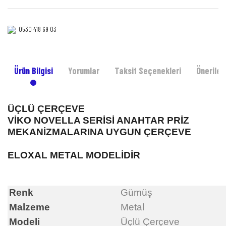
0530 418 69 03‎‎
Ürün Bilgisi
Yorumlar
Taksit Seçenekleri
Önerileri
ÜÇLÜ ÇERÇEVE
VİKO NOVELLA SERİSİ ANAHTAR PRİZ
MEKANİZMALARINA UYGUN ÇERÇEVE
ELOXAL METAL MODELİDİR
Renk
Gümüş
Malzeme
Metal
Modeli
Üçlü Çerçeve