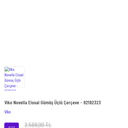
Viko Novella Eloxal Gümüş Üçlü Çerçeve - 92192323
Viko
2.568,00 TL
%53