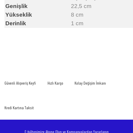
Genişlik
22,5 cm
Yükseklik
8 cm
Derinlik
1 cm
Bu ürünün fiyat bilgisi, resim, ürün açıklamalarında ve diğer konularda yetersiz
gördüğünüz noktaları öneri formunu kullanarak tarafımıza iletebilirsiniz.
Bu ürüne ilk yorumu siz yapın!
Görüş ve önerileriniz için teşekkür ederiz.
Yorum Yaz
Ürün resmi kalitesiz, bozuk veya görüntülenemiyor.
Güvenli Alışveriş Keyfi
Hızlı Kargo
Kolay Değişim İmkanı
Ürün açıklamasında eksik bilgiler bulunuyor.
Ürün bilgilerinde hatalar bulunuyor.
Ürün fiyatı diğer sitelerden daha pahalı.
Kredi Kartına Taksit
Bu ürüne benzer farklı alternatifler olmalı.
E-bültenimize Abone Olun ve Kampanyalardan Yararlanın