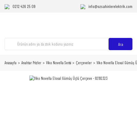
0212 426 25 09
info@ozsahinlerelektrik.com
Ara
Anasayfa
Anahtar Prizler
Viko Novella Serisi
Çerçeveler
Viko Novella Eloxal Gümüş 