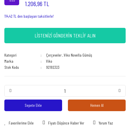
1.206,96 TL
114,42 TL den başlayan taksitlerle!
LİSTENİZİ GÖNDERİN TEKLİF ALIN
Kategori
Çerçeveler
,
Viko Novella Gümüş
Marka
Viko
Stok Kodu
92192323
Sepete Ekle
Hemen Al
Fiyatı Düşünce Haber Ver
Yorum Yaz