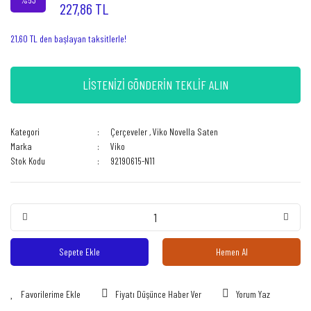
227,86 TL
21,60 TL den başlayan taksitlerle!
LİSTENİZİ GÖNDERİN TEKLİF ALIN
Kategori
Çerçeveler
,
Viko Novella Saten
Marka
Viko
Stok Kodu
92190615-N11
Sepete Ekle
Hemen Al
Fiyatı Düşünce Haber Ver
Yorum Yaz