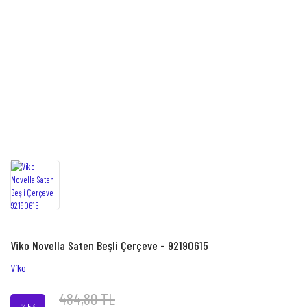
Viko Novella Saten Beşli Çerçeve - 92190615
Viko
484,80 TL
%53