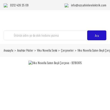
0212 426 25 09
info@ozsahinlerelektrik.com
Ara
Anasayfa
Anahtar Prizler
Viko Novella Serisi
Çerçeveler
Viko Novella Saten Beşli Çer