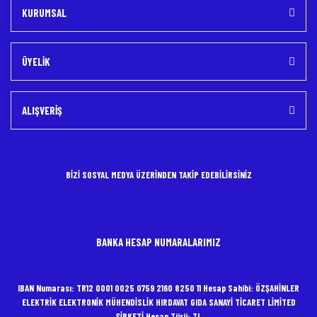
KURUMSAL
ÜYELİK
ALIŞVERİŞ
BİZİ SOSYAL MEDYA ÜZERİNDEN TAKİP EDEBİLİRSİNİZ
BANKA HESAP NUMARALARIMIZ
IBAN Numarası: TR12 0001 0025 0759 2160 8250 11 Hesap Sahibi: ÖZŞAHİNLER
ELEKTRİK ELEKTRONİK MÜHENDİSLİK HIRDAVAT GIDA SANAYİ TİCARET LİMİTED
ŞİRKETİ Hesap Türü: TL