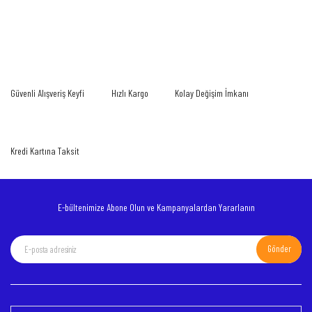
Bu ürünün fiyat bilgisi, resim, ürün açıklamalarında ve diğer konularda yetersiz
gördüğünüz noktaları öneri formunu kullanarak tarafımıza iletebilirsiniz.
Bu ürüne ilk yorumu siz yapın!
Görüş ve önerileriniz için teşekkür ederiz.
Yorum Yaz
Ürün resmi kalitesiz, bozuk veya görüntülenemiyor.
Güvenli Alışveriş Keyfi
Hızlı Kargo
Kolay Değişim İmkanı
Ürün açıklamasında eksik bilgiler bulunuyor.
Ürün bilgilerinde hatalar bulunuyor.
Ürün fiyatı diğer sitelerden daha pahalı.
Kredi Kartına Taksit
Bu ürüne benzer farklı alternatifler olmalı.
E-bültenimize Abone Olun ve Kampanyalardan Yararlanın
Gönder
Gönder