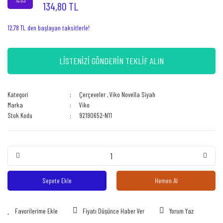
134,80 TL
12,78 TL den başlayan taksitlerle!
LİSTENİZİ GÖNDERİN TEKLİF ALIN
Kategori
Çerçeveler
,
Viko Novella Siyah
Marka
Viko
Stok Kodu
92190652-N11
Sepete Ekle
Hemen Al
Fiyatı Düşünce Haber Ver
Yorum Yaz