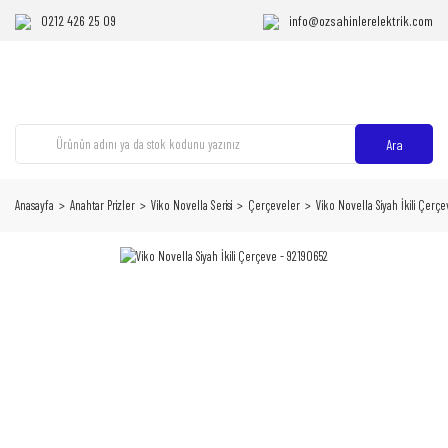
0212 426 25 09
info@ozsahinlerelektrik.com
Ara
Anasayfa
Anahtar Prizler
Viko Novella Serisi
Çerçeveler
Viko Novella Siyah İkili Çerç