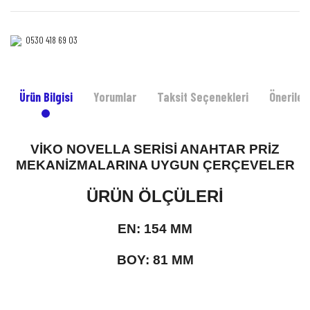
0530 418 69 03‎‎
Ürün Bilgisi
Yorumlar
Taksit Seçenekleri
Önerileri
VİKO NOVELLA SERİSİ ANAHTAR PRİZ
MEKANİZMALARINA UYGUN ÇERÇEVELER
ÜRÜN ÖLÇÜLERİ
EN: 154 MM
BOY: 81 MM
Bu ürünün fiyat bilgisi, resim, ürün açıklamalarında ve diğer konularda yetersiz