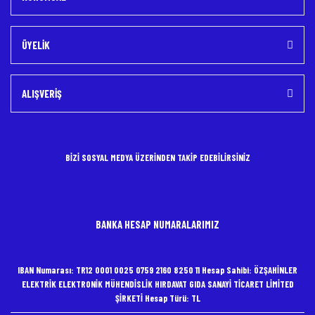
ÜYELİK
ALIŞVERİŞ
BİZİ SOSYAL MEDYA ÜZERİNDEN TAKİP EDEBİLİRSİNİZ
BANKA HESAP NUMARALARIMIZ
IBAN Numarası: TR12 0001 0025 0759 2160 8250 11 Hesap Sahibi: ÖZŞAHİNLER
ELEKTRİK ELEKTRONİK MÜHENDİSLİK HIRDAVAT GIDA SANAYİ TİCARET LİMİTED
ŞİRKETİ Hesap Türü: TL