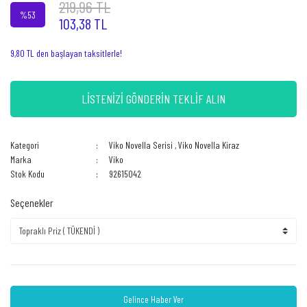
219,96 TL
%53
103,38 TL
9,80 TL den başlayan taksitlerle!
LİSTENİZİ GÖNDERİN TEKLİF ALIN
Kategori
Viko Novella Serisi
,
Viko Novella Kiraz
Marka
Viko
Stok Kodu
92615042
Seçenekler
Gelince Haber Ver