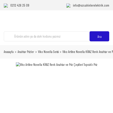
0212 426 25 09
info@ozsahinlerelektrik.com
Ara
Anasayfa
Anahtar Prizler
Viko Novella Serisi
Viko Artline Novella KİRAZ Renk Anahtar ve Pri