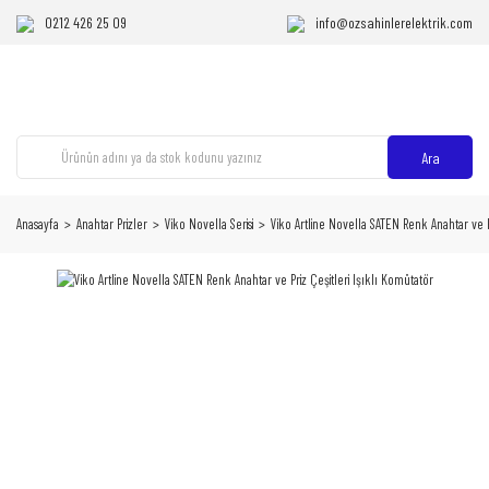
0212 426 25 09
info@ozsahinlerelektrik.com
Ara
Anasayfa
Anahtar Prizler
Viko Novella Serisi
Viko Artline Novella SATEN Renk Anahtar ve P