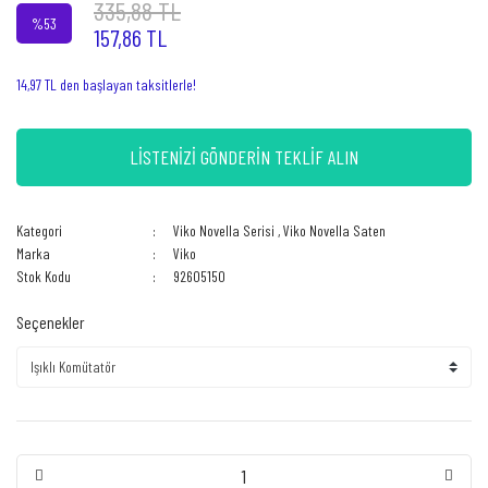
335,88 TL
%53
157,86 TL
14,97 TL den başlayan taksitlerle!
LİSTENİZİ GÖNDERİN TEKLİF ALIN
Kategori
Viko Novella Serisi
,
Viko Novella Saten
Marka
Viko
Stok Kodu
92605150
Seçenekler