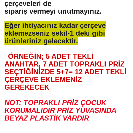
çerçeveleri de
sipariş vermeyi unutmayınız.
Eğer ihtiyacınız kadar çerçeve
eklemezseniz şekil-1 deki gibi
ürünleriniz gelecektir.
ÖRNEĞİN; 5 ADET TEKLİ
ANAHTAR, 7 ADET TOPRAKLI PRİZ
SEÇTİĞİNİZDE 5+7= 12 ADET TEKLİ
ÇERÇEVE EKLEMENİZ
GEREKECEK
NOT: TOPRAKLI PRİZ ÇOCUK
KORUMALIDIR PRİZ YUVASINDA
BEYAZ PLASTİK VARDIR