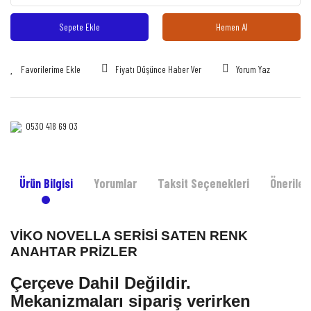
Sepete Ekle
Hemen Al
Fiyatı Düşünce Haber Ver
Yorum Yaz
0530 418 69 03‎‎
Ürün Bilgisi
Yorumlar
Taksit Seçenekleri
Önerileri
VİKO NOVELLA SERİSİ SATEN RENK
ANAHTAR PRİZLER
Çerçeve Dahil Değildir.
Mekanizmaları sipariş verirken