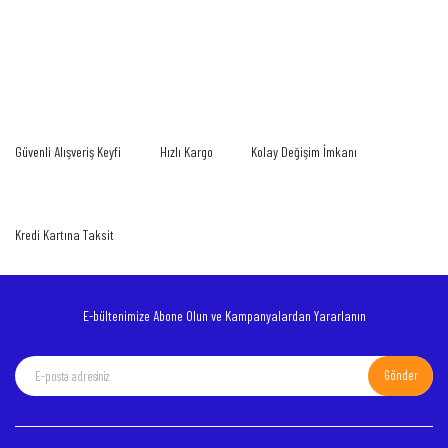
Bu ürünün fiyat bilgisi, resim, ürün açıklamalarında ve diğer konularda yetersiz
gördüğünüz noktaları öneri formunu kullanarak tarafımıza iletebilirsiniz.
Bu ürüne ilk yorumu siz yapın!
Görüş ve önerileriniz için teşekkür ederiz.
Yorum Yaz
Ürün resmi kalitesiz, bozuk veya görüntülenemiyor.
Güvenli Alışveriş Keyfi
Hızlı Kargo
Kolay Değişim İmkanı
Ürün açıklamasında eksik bilgiler bulunuyor.
Ürün bilgilerinde hatalar bulunuyor.
Ürün fiyatı diğer sitelerden daha pahalı.
Kredi Kartına Taksit
Bu ürüne benzer farklı alternatifler olmalı.
E-bültenimize Abone Olun ve Kampanyalardan Yararlanın
Gönder
Gönder