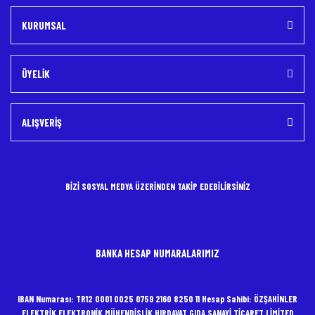
KURUMSAL
ÜYELİK
ALIŞVERİŞ
BİZİ SOSYAL MEDYA ÜZERİNDEN TAKİP EDEBİLİRSİNİZ
BANKA HESAP NUMARALARIMIZ
IBAN Numarası: TR12 0001 0025 0759 2160 8250 11 Hesap Sahibi: ÖZŞAHİNLER
ELEKTRİK ELEKTRONİK MÜHENDİSLİK HIRDAVAT GIDA SANAYİ TİCARET LİMİTED