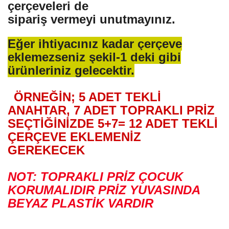
çerçeveleri de
sipariş vermeyi unutmayınız.
Eğer ihtiyacınız kadar çerçeve
eklemezseniz şekil-1 deki gibi
ürünleriniz gelecektir.
ÖRNEĞİN; 5 ADET TEKLİ
ANAHTAR, 7 ADET TOPRAKLI PRİZ
SEÇTİĞİNİZDE 5+7= 12 ADET TEKLİ
ÇERÇEVE EKLEMENİZ
GEREKECEK
NOT: TOPRAKLI PRİZ ÇOCUK
KORUMALIDIR PRİZ YUVASINDA
BEYAZ PLASTİK VARDIR