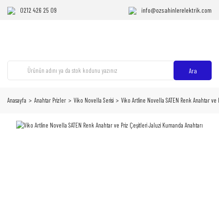
0212 426 25 09
info@ozsahinlerelektrik.com
Ara
Anasayfa
Anahtar Prizler
Viko Novella Serisi
Viko Artline Novella SATEN Renk Anahtar ve P