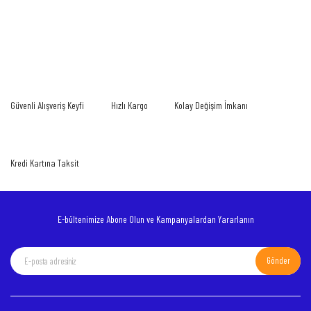
Bu ürünün fiyat bilgisi, resim, ürün açıklamalarında ve diğer konularda yetersiz
gördüğünüz noktaları öneri formunu kullanarak tarafımıza iletebilirsiniz.
Bu ürüne ilk yorumu siz yapın!
Görüş ve önerileriniz için teşekkür ederiz.
Yorum Yaz
Ürün resmi kalitesiz, bozuk veya görüntülenemiyor.
Güvenli Alışveriş Keyfi
Hızlı Kargo
Kolay Değişim İmkanı
Ürün açıklamasında eksik bilgiler bulunuyor.
Ürün bilgilerinde hatalar bulunuyor.
Ürün fiyatı diğer sitelerden daha pahalı.
Kredi Kartına Taksit
Bu ürüne benzer farklı alternatifler olmalı.
E-bültenimize Abone Olun ve Kampanyalardan Yararlanın
Gönder
Gönder