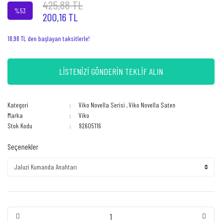
425,88 TL
%53
200,16 TL
18,98 TL den başlayan taksitlerle!
LİSTENİZİ GÖNDERİN TEKLİF ALIN
Kategori
Viko Novella Serisi
,
Viko Novella Saten
Marka
Viko
Stok Kodu
92605116
Seçenekler