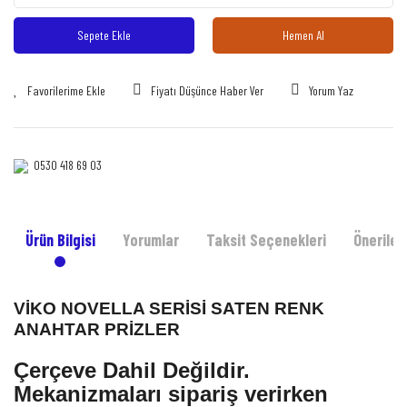
Sepete Ekle
Hemen Al
Fiyatı Düşünce Haber Ver
Yorum Yaz
0530 418 69 03‎‎
Ürün Bilgisi
Yorumlar
Taksit Seçenekleri
Önerileri
VİKO NOVELLA SERİSİ SATEN RENK
ANAHTAR PRİZLER
Çerçeve Dahil Değildir.
Mekanizmaları sipariş verirken