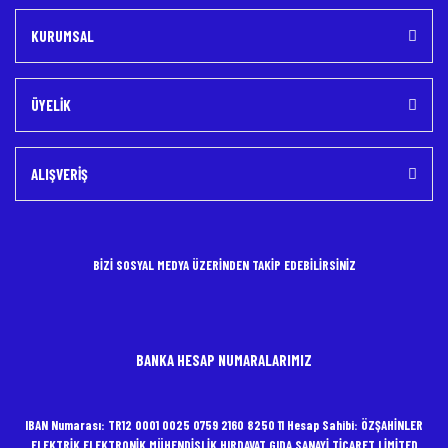
KURUMSAL
ÜYELİK
ALIŞVERİŞ
BİZİ SOSYAL MEDYA ÜZERİNDEN TAKİP EDEBİLİRSİNİZ
BANKA HESAP NUMARALARIMIZ
IBAN Numarası: TR12 0001 0025 0759 2160 8250 11 Hesap Sahibi: ÖZŞAHİNLER
ELEKTRİK ELEKTRONİK MÜHENDİSLİK HIRDAVAT GIDA SANAYİ TİCARET LİMİTED