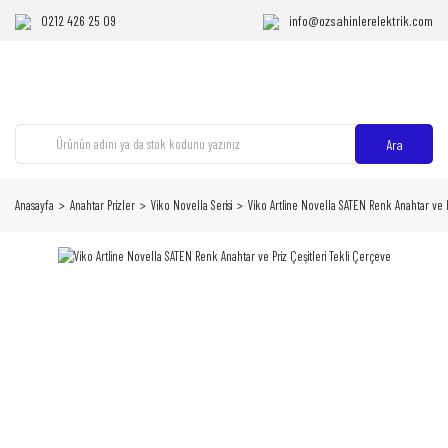
0212 426 25 09
info@ozsahinlerelektrik.com
Ara
Anasayfa
Anahtar Prizler
Viko Novella Serisi
Viko Artline Novella SATEN Renk Anahtar ve P