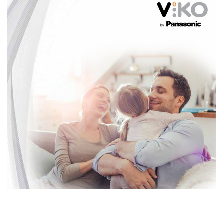
Bu ürünün fiyat bilgisi, resim, ürün açıklamalarında ve diğer konularda yetersiz
gördüğünüz noktaları öneri formunu kullanarak tarafımıza iletebilirsiniz.