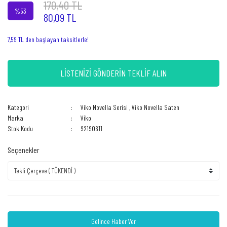
170,40 TL
%53
80,09 TL
7,59 TL den başlayan taksitlerle!
LİSTENİZİ GÖNDERİN TEKLİF ALIN
Kategori
Viko Novella Serisi
,
Viko Novella Saten
Marka
Viko
Stok Kodu
92190611
Seçenekler
Gelince Haber Ver