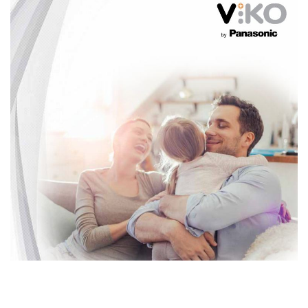
Bu ürünün fiyat bilgisi, resim, ürün açıklamalarında ve diğer konularda yetersiz
gördüğünüz noktaları öneri formunu kullanarak tarafımıza iletebilirsiniz.