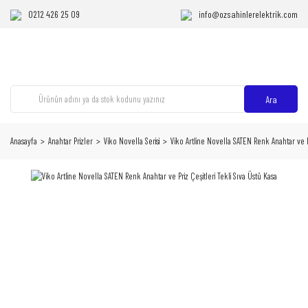
0212 426 25 09
info@ozsahinlerelektrik.com
Ara
Anasayfa
Anahtar Prizler
Viko Novella Serisi
Viko Artline Novella SATEN Renk Anahtar ve Pr