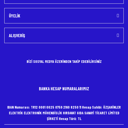
ÜYELİK
ALIŞVERİŞ
BİZİ SOSYAL MEDYA ÜZERİNDEN TAKİP EDEBİLİRSİNİZ
BANKA HESAP NUMARALARIMIZ
IBAN Numarası: TR12 0001 0025 0759 2160 8250 11 Hesap Sahibi: ÖZŞAHİNLER
ELEKTRİK ELEKTRONİK MÜHENDİSLİK HIRDAVAT GIDA SANAYİ TİCARET LİMİTED
ŞİRKETİ Hesap Türü: TL