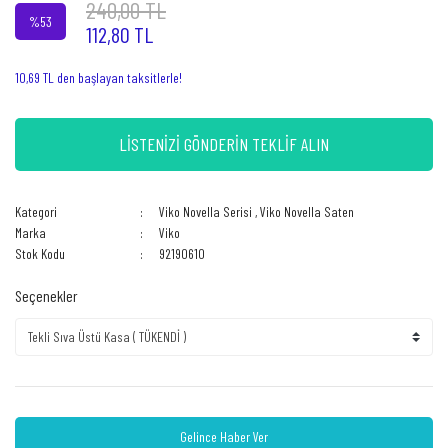
240,00 TL
%53
112,80 TL
10,69 TL den başlayan taksitlerle!
LİSTENİZİ GÖNDERİN TEKLİF ALIN
Kategori
Viko Novella Serisi
,
Viko Novella Saten
Marka
Viko
Stok Kodu
92190610
Seçenekler
Gelince Haber Ver