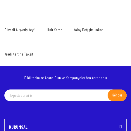
Bu ürüne ilk yorumu siz yapın!
Görüş ve önerileriniz için teşekkür ederiz.
Yorum Yaz
Ürün resmi kalitesiz, bozuk veya görüntülenemiyor.
Güvenli Alışveriş Keyfi
Hızlı Kargo
Kolay Değişim İmkanı
Ürün açıklamasında eksik bilgiler bulunuyor.
Ürün bilgilerinde hatalar bulunuyor.
Ürün fiyatı diğer sitelerden daha pahalı.
Kredi Kartına Taksit
Bu ürüne benzer farklı alternatifler olmalı.
E-bültenimize Abone Olun ve Kampanyalardan Yararlanın
Gönder
Gönder
KURUMSAL