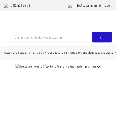
0212 426 25 09
info@ozsahinlerelektrik.com
Ara
Anasayfa
Anahtar Prizler
Viko Novella Serisi
Viko Artline Novella SİYAH Renk Anahtar ve Pr