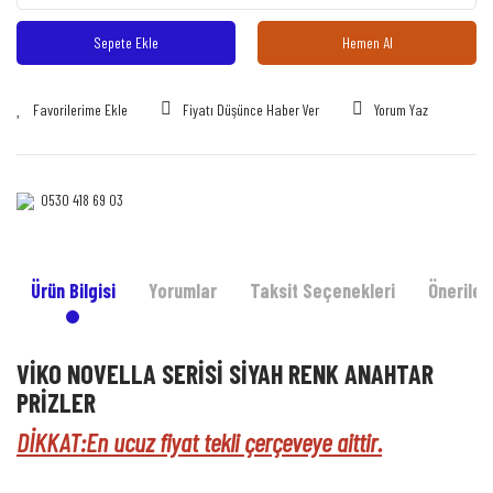
Sepete Ekle
Hemen Al
Fiyatı Düşünce Haber Ver
Yorum Yaz
0530 418 69 03‎‎
Ürün Bilgisi
Yorumlar
Taksit Seçenekleri
Önerileri
VİKO NOVELLA SERİSİ SİYAH RENK ANAHTAR
PRİZLER
DİKKAT:En ucuz fiyat tekli çerçeveye aittir.