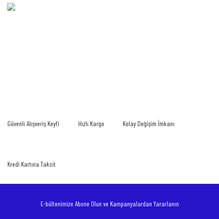
Bu ürünün fiyat bilgisi, resim, ürün açıklamalarında ve diğer konularda yetersiz
gördüğünüz noktaları öneri formunu kullanarak tarafımıza iletebilirsiniz.
Bu ürüne ilk yorumu siz yapın!
Görüş ve önerileriniz için teşekkür ederiz.
Yorum Yaz
Ürün resmi kalitesiz, bozuk veya görüntülenemiyor.
Güvenli Alışveriş Keyfi
Hızlı Kargo
Kolay Değişim İmkanı
Ürün açıklamasında eksik bilgiler bulunuyor.
Ürün bilgilerinde hatalar bulunuyor.
Ürün fiyatı diğer sitelerden daha pahalı.
Kredi Kartına Taksit
Bu ürüne benzer farklı alternatifler olmalı.
E-bültenimize Abone Olun ve Kampanyalardan Yararlanın