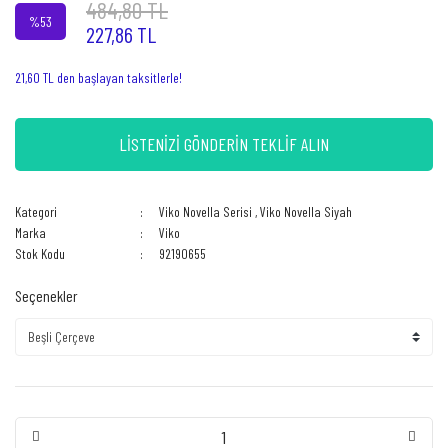
484,80 TL
%53
227,86 TL
21,60 TL den başlayan taksitlerle!
LİSTENİZİ GÖNDERİN TEKLİF ALIN
Kategori
Viko Novella Serisi
,
Viko Novella Siyah
Marka
Viko
Stok Kodu
92190655
Seçenekler