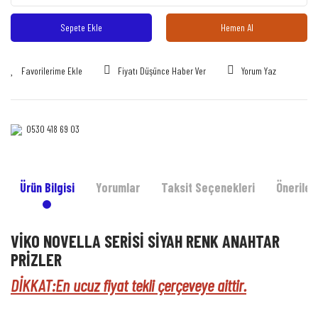
Sepete Ekle
Hemen Al
Fiyatı Düşünce Haber Ver
Yorum Yaz
0530 418 69 03‎‎
Ürün Bilgisi
Yorumlar
Taksit Seçenekleri
Önerileri
VİKO NOVELLA SERİSİ SİYAH RENK ANAHTAR
PRİZLER
DİKKAT:En ucuz fiyat tekli çerçeveye aittir.