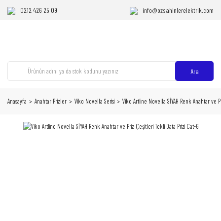
0212 426 25 09
info@ozsahinlerelektrik.com
Ara
Anasayfa
Anahtar Prizler
Viko Novella Serisi
Viko Artline Novella SİYAH Renk Anahtar ve Priz