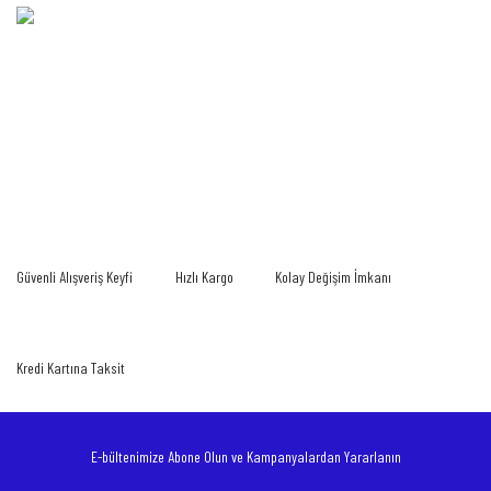
Bu ürünün fiyat bilgisi, resim, ürün açıklamalarında ve diğer konularda yetersiz
gördüğünüz noktaları öneri formunu kullanarak tarafımıza iletebilirsiniz.
Bu ürüne ilk yorumu siz yapın!
Görüş ve önerileriniz için teşekkür ederiz.
Yorum Yaz
Ürün resmi kalitesiz, bozuk veya görüntülenemiyor.
Güvenli Alışveriş Keyfi
Hızlı Kargo
Kolay Değişim İmkanı
Ürün açıklamasında eksik bilgiler bulunuyor.
Ürün bilgilerinde hatalar bulunuyor.
Ürün fiyatı diğer sitelerden daha pahalı.
Kredi Kartına Taksit
Bu ürüne benzer farklı alternatifler olmalı.
E-bültenimize Abone Olun ve Kampanyalardan Yararlanın