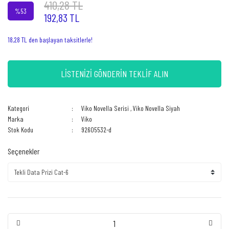
410,28 TL
%53
192,83 TL
18,28 TL den başlayan taksitlerle!
LİSTENİZİ GÖNDERİN TEKLİF ALIN
Kategori
Viko Novella Serisi
,
Viko Novella Siyah
Marka
Viko
Stok Kodu
92605532-d
Seçenekler