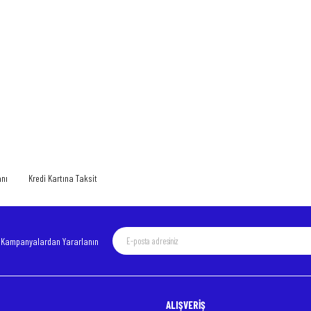
 yetersiz gördüğünüz noktaları öneri formunu kullanarak tarafımıza iletebilirsiniz.
Bu ürüne ilk yorumu siz yapın!
Yorum Yaz
anı
Kredi Kartına Taksit
e Kampanyalardan Yararlanın
ALIŞVERİŞ