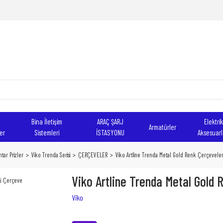
Bina İletişim
ARAÇ ŞARJ
Elektrik
Armatürler
er
Sistemleri
İSTASYONU
Aksesuarl
tar Prizler
Viko Trenda Serisi
ÇERÇEVELER
Viko Artline Trenda Metal Gold Renk Çerçevele
Viko Artline Trenda Metal Gold 
Viko