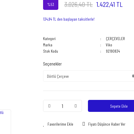
3.026,40 TL
1.422,41 TL
%53
134,84 TL den başlayan taksitlerle!
Kategori
ÇERÇEVELER
Marka
Viko
Stok Kodu
92190834
Seçenekler
Sepete Ekle
Fiyatı Düşünce Haber Ver