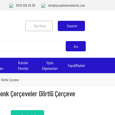
0212 426 25 09
info@ozsahinlerelektrik.com
Üye Girişi
Sepetim
Ara
Kutular
Uydu
Yapı&Market
arı
Panolar
Ekipmanları
r Dörtlü Çerçeve
Renk Çerçeveler Dörtlü Çerçeve