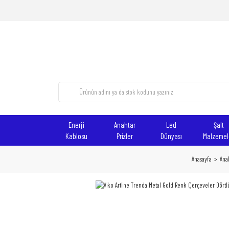
Enerji
Anahtar
Led
Şalt
Kablosu
Prizler
Dünyası
Malzemel
Anasayfa
Anah