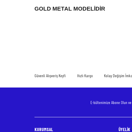
GOLD METAL MODELİDİR
Bu ürünün fiyat bilgisi, resim, ürün açıklamalarında ve diğer konularda
Görüş ve önerileriniz için teşekkür ederiz.
Ürün resmi kalitesiz, bozuk veya görüntülenemiyor.
Ürün açıklamasında eksik bilgiler bulunuyor.
Güvenli Alışveriş Keyfi
Hızlı Kargo
Kolay Değişim İmk
Ürün bilgilerinde hatalar bulunuyor.
Ürün fiyatı diğer sitelerden daha pahalı.
Bu ürüne benzer farklı alternatifler olmalı.
E-bültenimize Abone Olun v
KURUMSAL
ÜYELİK