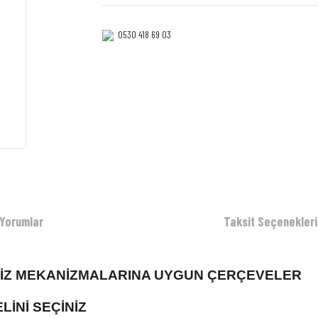
0530 418 69 03‎‎
Yorumlar
Taksit Seçenekleri
RİZ MEKANİZMALARINA UYGUN ÇERÇEVELER
İNİ SEÇİNİZ