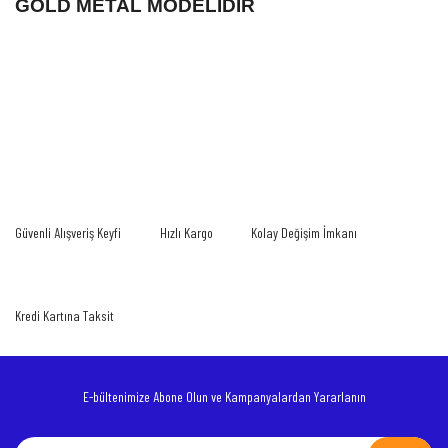
GOLD METAL MODELİDİR
Bu ürünün fiyat bilgisi, resim, ürün açıklamalarında ve diğer konularda yetersiz
gördüğünüz noktaları öneri formunu kullanarak tarafımıza iletebilirsiniz.
Bu ürüne ilk yorumu siz yapın!
Görüş ve önerileriniz için teşekkür ederiz.
Yorum Yaz
Ürün resmi kalitesiz, bozuk veya görüntülenemiyor.
Güvenli Alışveriş Keyfi
Hızlı Kargo
Kolay Değişim İmkanı
Ürün açıklamasında eksik bilgiler bulunuyor.
Ürün bilgilerinde hatalar bulunuyor.
Ürün fiyatı diğer sitelerden daha pahalı.
Kredi Kartına Taksit
Bu ürüne benzer farklı alternatifler olmalı.
E-bültenimize Abone Olun ve Kampanyalardan Yararlanın