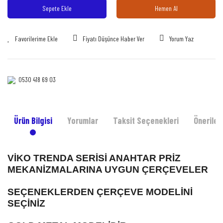
Sepete Ekle
Hemen Al
Fiyatı Düşünce Haber Ver
Yorum Yaz
0530 418 69 03‎‎
Ürün Bilgisi
Yorumlar
Taksit Seçenekleri
Önerileri
VİKO TRENDA SERİSİ ANAHTAR PRİZ
MEKANİZMALARINA UYGUN ÇERÇEVELER
SEÇENEKLERDEN ÇERÇEVE MODELİNİ
SEÇİNİZ