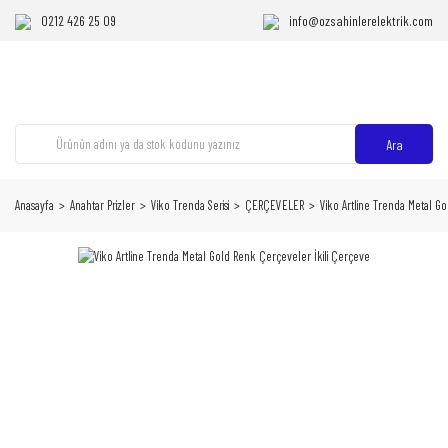
0212 426 25 09
info@ozsahinlerelektrik.com
Ara
Anasayfa
Anahtar Prizler
Viko Trenda Serisi
ÇERÇEVELER
Viko Artline Trenda Metal G