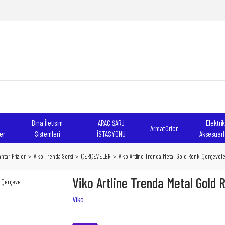
Bina İletişim
ARAÇ ŞARJ
Elektrik
Armatürler
er
Sistemleri
İSTASYONU
Aksesuarl
htar Prizler
Viko Trenda Serisi
ÇERÇEVELER
Viko Artline Trenda Metal Gold Renk Çerçevele
Viko Artline Trenda Metal Gold 
Viko