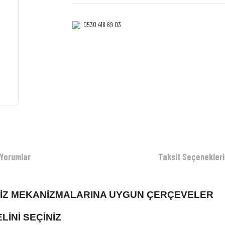
0530 418 69 03‎‎
Yorumlar
Taksit Seçenekleri
RİZ MEKANİZMALARINA UYGUN ÇERÇEVELER
İNİ SEÇİNİZ