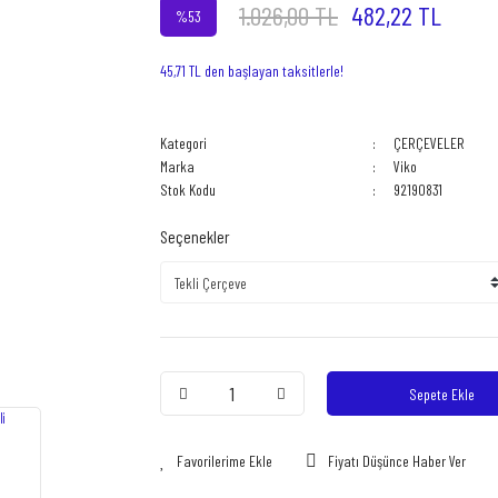
1.026,00 TL
482,22 TL
%53
45,71 TL den başlayan taksitlerle!
Kategori
ÇERÇEVELER
Marka
Viko
Stok Kodu
92190831
Seçenekler
Sepete Ekle
Fiyatı Düşünce Haber Ver