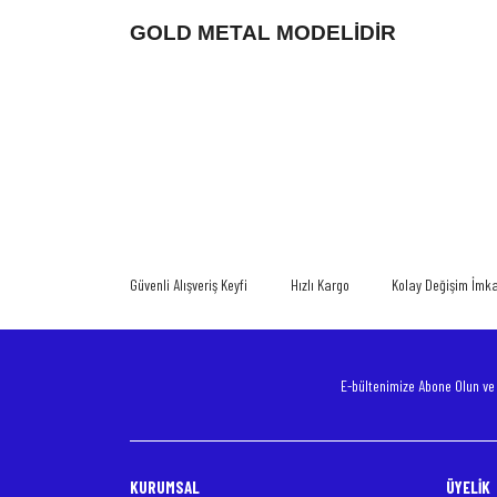
GOLD METAL MODELİDİR
Bu ürünün fiyat bilgisi, resim, ürün açıklamalarında ve diğer konularda
Görüş ve önerileriniz için teşekkür ederiz.
Ürün resmi kalitesiz, bozuk veya görüntülenemiyor.
Ürün açıklamasında eksik bilgiler bulunuyor.
Güvenli Alışveriş Keyfi
Hızlı Kargo
Kolay Değişim İmk
Ürün bilgilerinde hatalar bulunuyor.
Ürün fiyatı diğer sitelerden daha pahalı.
Bu ürüne benzer farklı alternatifler olmalı.
E-bültenimize Abone Olun v
KURUMSAL
ÜYELİK