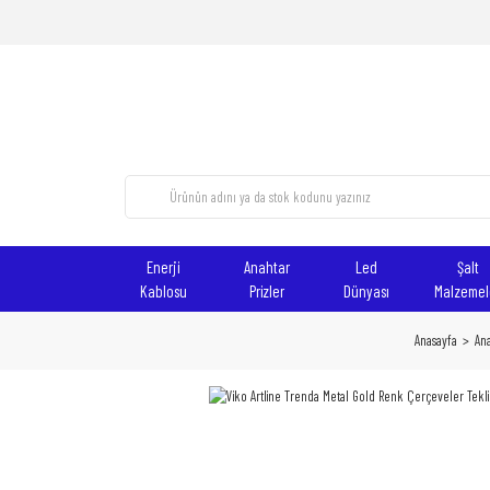
Enerji
Anahtar
Led
Şalt
Kablosu
Prizler
Dünyası
Malzemel
Anasayfa
Ana