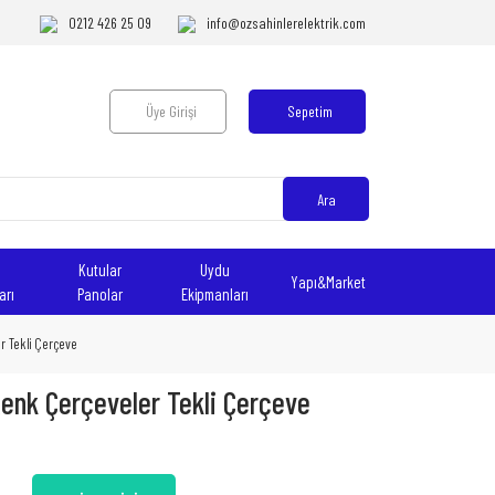
0212 426 25 09
info@ozsahinlerelektrik.com
Üye Girişi
Sepetim
Ara
Kutular
Uydu
Yapı&Market
arı
Panolar
Ekipmanları
r Tekli Çerçeve
Renk Çerçeveler Tekli Çerçeve