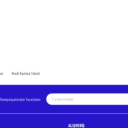
 yetersiz gördüğünüz noktaları öneri formunu kullanarak tarafımıza iletebilirsiniz.
Bu ürüne ilk yorumu siz yapın!
Yorum Yaz
anı
Kredi Kartına Taksit
e Kampanyalardan Yararlanın
ALIŞVERİŞ