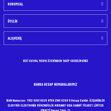
KURUMSAL
ÜYELİK
ALIŞVERİŞ
BİZİ SOSYAL MEDYA ÜZERİNDEN TAKİP EDEBİLİRSİNİZ
BANKA HESAP NUMARALARIMIZ
IBAN Numarası: TR12 0001 0025 0759 2160 8250 11 Hesap Sahibi: ÖZŞAHİNLER
ELEKTRİK ELEKTRONİK MÜHENDİSLİK HIRDAVAT GIDA SANAYİ TİCARET LİMİTED
ŞİRKETİ Hesap Türü: TL