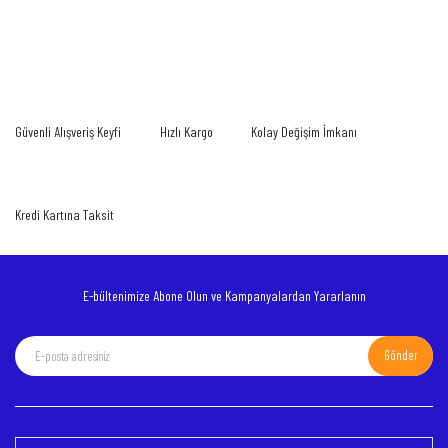
Bu ürünün fiyat bilgisi, resim, ürün açıklamalarında ve diğer konularda yetersiz
gördüğünüz noktaları öneri formunu kullanarak tarafımıza iletebilirsiniz.
Bu ürüne ilk yorumu siz yapın!
Görüş ve önerileriniz için teşekkür ederiz.
Yorum Yaz
Ürün resmi kalitesiz, bozuk veya görüntülenemiyor.
Güvenli Alışveriş Keyfi
Hızlı Kargo
Kolay Değişim İmkanı
Ürün açıklamasında eksik bilgiler bulunuyor.
Ürün bilgilerinde hatalar bulunuyor.
Ürün fiyatı diğer sitelerden daha pahalı.
Kredi Kartına Taksit
Bu ürüne benzer farklı alternatifler olmalı.
E-bültenimize Abone Olun ve Kampanyalardan Yararlanın
Gönder
Gönder