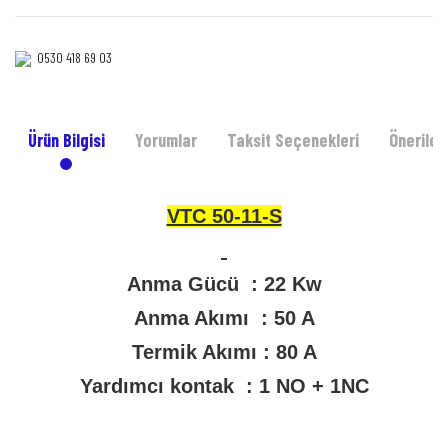
0530 418 69 03‎‎
Ürün Bilgisi
Yorumlar
Taksit Seçenekleri
Önerileri
VTC 50-11-S
Anma Gücü : 22 Kw
Anma Akımı : 50 A
Termik Akımı : 80 A
Yardımcı kontak : 1 NO + 1NC