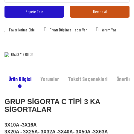
Sepete Ekle
Hemen Al
Fiyatı Düşünce Haber Ver
Yorum Yaz
0530 418 69 03‎‎
Ürün Bilgisi
Yorumlar
Taksit Seçenekleri
Önerileri
GRUP SİGORTA C TİPİ 3 KA
SİGORTALAR
3X10A -3X16A
3X20A - 3X25A- 3X32A -3X40A- 3X50A -3X63A