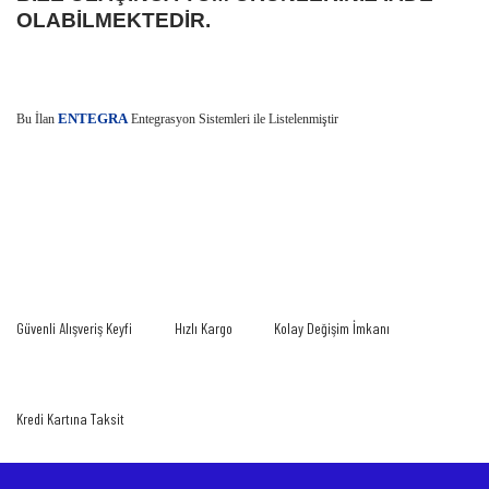
OLABİLMEKTEDİR.
E
Bu İlan
NTEGRA
Entegrasyon Sistemleri ile Listelenmiştir
Bu ürünün fiyat bilgisi, resim, ürün açıklamalarında ve diğer konularda yetersiz
gördüğünüz noktaları öneri formunu kullanarak tarafımıza iletebilirsiniz.
Bu ürüne ilk yorumu siz yapın!
Görüş ve önerileriniz için teşekkür ederiz.
Yorum Yaz
Ürün resmi kalitesiz, bozuk veya görüntülenemiyor.
Güvenli Alışveriş Keyfi
Hızlı Kargo
Kolay Değişim İmkanı
Ürün açıklamasında eksik bilgiler bulunuyor.
Ürün bilgilerinde hatalar bulunuyor.
Ürün fiyatı diğer sitelerden daha pahalı.
Kredi Kartına Taksit
Bu ürüne benzer farklı alternatifler olmalı.