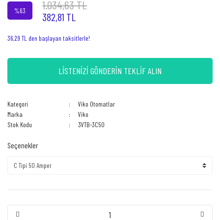
1.034,63 TL
%63
382,81 TL
36,29 TL den başlayan taksitlerle!
LİSTENİZİ GÖNDERİN TEKLİF ALIN
Kategori
Viko Otomatlar
Marka
Viko
Stok Kodu
3VTB-3C50
Seçenekler