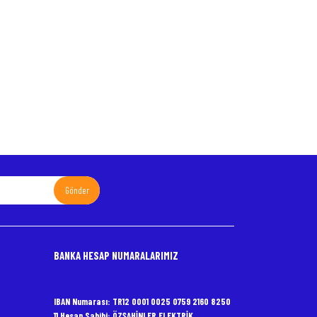
Gönder
BANKA HESAP NUMARALARIMIZ
IBAN Numarası: TR12 0001 0025 0759 2160 8250
11 Hesap Sahibi: ÖZŞAHİNLER ELEKTRİK