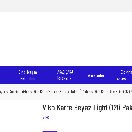
Bina İletişim
ARAÇ ŞARJ
Elektrik
Armatürler
er
Sistemleri
İSTASYONU
Aksesuarl
ayfa
Anahtar Prizler
Viko Karre/Meridian Serisi
Paket Ürünler
Viko Karre Beyaz Light (12li 
Viko Karre Beyaz Light (12li Pa
Viko