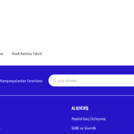
 yetersiz gördüğünüz noktaları öneri formunu kullanarak tarafımıza iletebilirsiniz.
Bu ürüne ilk yorumu siz yapın!
Yorum Yaz
anı
Kredi Kartına Taksit
e Kampanyalardan Yararlanın
ALIŞVERİŞ
Gönder
Mesafeli Satış Sözleşmesi
k
Gizlilik ve Güvenlik