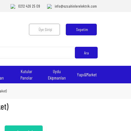
0212 426 25 09
info@ozsahinlerelektrik.com
Üye Girişi
Sepetim
Ara
Kutular
Uydu
Yapı&Market
arı
Panolar
Ekipmanları
Paket)
ket)