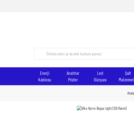
Enerji
Anahtar
Led
Şalt
Kablosu
Prizler
Dünyası
Malzemel
Anas