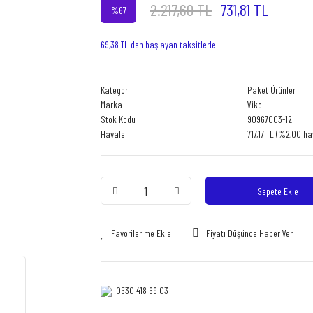
2.217,60 TL
731,81 TL
%67
69,38 TL den başlayan taksitlerle!
Kategori
Paket Ürünler
Marka
Viko
Stok Kodu
90967003-12
Havale
717,17 TL (%2,00 ha
Sepete Ekle
Fiyatı Düşünce Haber Ver
0530 418 69 03‎‎