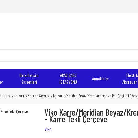
Bina İletişim
ARAÇ ŞARJ
Elektrik
Armatürler
er
Sistemleri
İSTASYONU
Aksesuarl
izler
Viko Karre/Meridian Serisi
Viko Karre/Meridian Beyaz/Krem Anahtar ve Priz Çeşitleri Beyaz
Viko Karre/Meridian Beyaz/Krem
- Karre Tekli Çerçeve
Viko