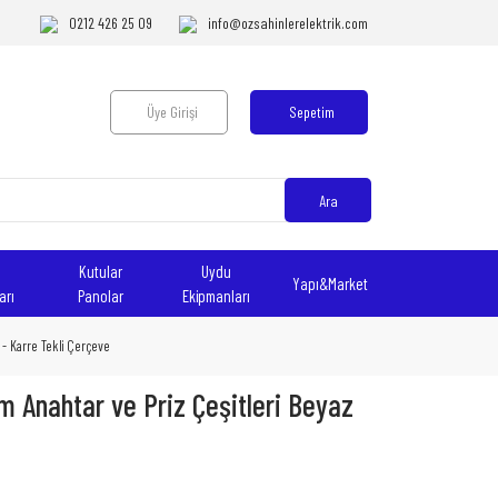
0212 426 25 09
info@ozsahinlerelektrik.com
Üye Girişi
Sepetim
Ara
Kutular
Uydu
Yapı&Market
arı
Panolar
Ekipmanları
 - Karre Tekli Çerçeve
 Anahtar ve Priz Çeşitleri Beyaz