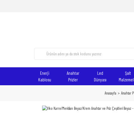
Enerji
Anahtar
Led
Şalt
Kablosu
Prizler
Dünyası
Malzemel
Anasayfa
Anahtar Pr