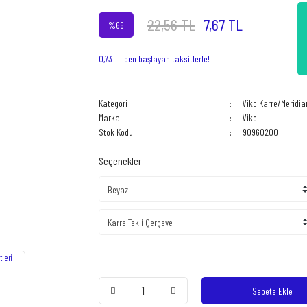
22,56 TL
7,67 TL
%66
0,73 TL den başlayan taksitlerle!
Kategori
Viko Karre/Meridia
Marka
Viko
Stok Kodu
90960200
Seçenekler
Sepete Ekle