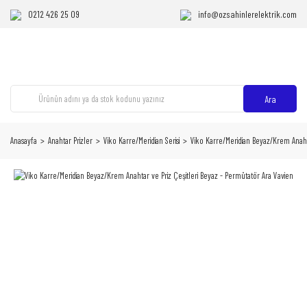
0212 426 25 09
info@ozsahinlerelektrik.com
Ara
Anasayfa
Anahtar Prizler
Viko Karre/Meridian Serisi
Viko Karre/Meridian Beyaz/Krem Anahta