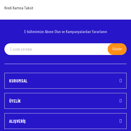
Ürün fiyatı diğer sitelerden daha pahalı.
Kredi Kartına Taksit
Bu ürüne benzer farklı alternatifler olmalı.
E-bültenimize Abone Olun ve Kampanyalardan Yararlanın
Gönder
Gönder
KURUMSAL
ÜYELİK
ALIŞVERİŞ