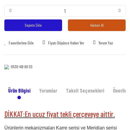
Sepete Ekle
Hemen Al
Fiyatı Düşünce Haber Ver
Yorum Yaz
0530 418 69 03‎‎
Ürün Bilgisi
Yorumlar
Taksit Seçenekleri
Önerileri
DİKKAT:En ucuz fiyat tekli çerçeveye aittir.
Ürünlerin mekanizmaları Karre serisi ve Meridian serisi