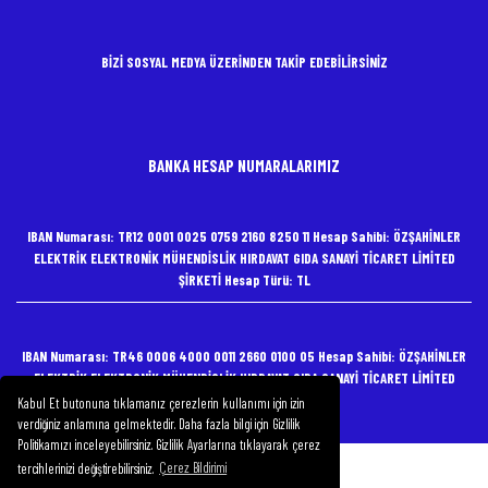
BİZİ SOSYAL MEDYA ÜZERİNDEN TAKİP EDEBİLİRSİNİZ
BANKA HESAP NUMARALARIMIZ
IBAN Numarası: TR12 0001 0025 0759 2160 8250 11 Hesap Sahibi: ÖZŞAHİNLER
ELEKTRİK ELEKTRONİK MÜHENDİSLİK HIRDAVAT GIDA SANAYİ TİCARET LİMİTED
ŞİRKETİ Hesap Türü: TL
IBAN Numarası: TR46 0006 4000 0011 2660 0100 05 Hesap Sahibi: ÖZŞAHİNLER
ELEKTRİK ELEKTRONİK MÜHENDİSLİK HIRDAVAT GIDA SANAYİ TİCARET LİMİTED
ŞİRKETİ Hesap Türü: TL
Kabul Et butonuna tıklamanız çerezlerin kullanımı için izin
verdiğiniz anlamına gelmektedir. Daha fazla bilgi için Gizlilik
Politikamızı inceleyebilirsiniz. Gizlilik Ayarlarına tıklayarak çerez
tercihlerinizi değiştirebilirsiniz.
Çerez Bildirimi
Copyright 2020 Özşahinler Elektrik