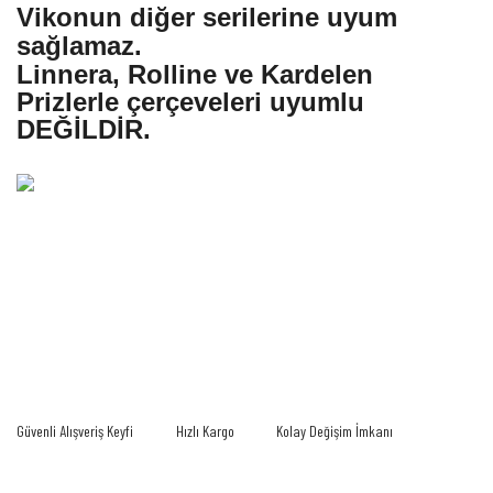
Vikonun diğer serilerine uyum
sağlamaz.
Linnera, Rolline ve Kardelen
Prizlerle çerçeveleri uyumlu
DEĞİLDİR.
Bu ürünün fiyat bilgisi, resim, ürün açıklamalarında ve diğer konularda yetersiz
gördüğünüz noktaları öneri formunu kullanarak tarafımıza iletebilirsiniz.
Bu ürüne ilk yorumu siz yapın!
Görüş ve önerileriniz için teşekkür ederiz.
Yorum Yaz
Ürün resmi kalitesiz, bozuk veya görüntülenemiyor.
Güvenli Alışveriş Keyfi
Hızlı Kargo
Kolay Değişim İmkanı
Ürün açıklamasında eksik bilgiler bulunuyor.
Ürün bilgilerinde hatalar bulunuyor.