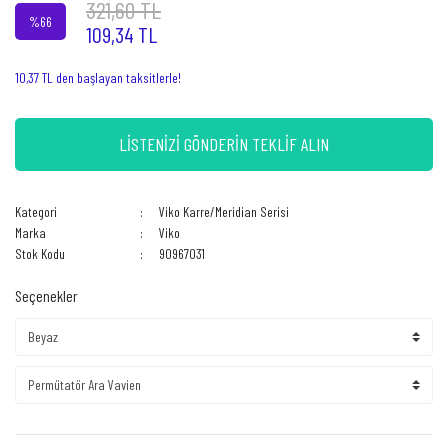
321,60 TL
%66
109,34 TL
10,37 TL den başlayan taksitlerle!
LİSTENİZİ GÖNDERİN TEKLİF ALIN
Kategori
Viko Karre/Meridian Serisi
Marka
Viko
Stok Kodu
90967031
Seçenekler