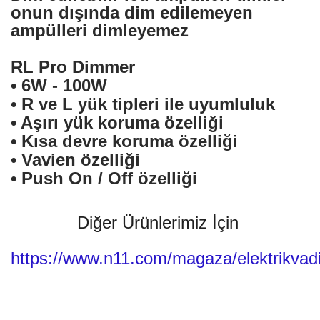
onun dışında dim edilemeyen
ampülleri dimleyemez
RL Pro Dimmer
• 6W - 100W
• R ve L yük tipleri ile uyumluluk
• Aşırı yük koruma özelliği
• Kısa devre koruma özelliği
• Vavien özelliği
• Push On / Off özelliği
Diğer Ürünlerimiz İçin
https://www.n11.com/magaza/elektrikvadi
Bu ürünün fiyat bilgisi, resim, ürün açıklamalarında ve diğer konularda yetersiz
gördüğünüz noktaları öneri formunu kullanarak tarafımıza iletebilirsiniz.