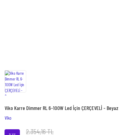
Viko Karre Dimmer RL 6-100W Led İçin ÇERÇEVELİ - Beyaz
Viko
2.354,16 TL
%66