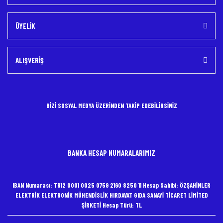
ÜYELİK
ALIŞVERİŞ
BİZİ SOSYAL MEDYA ÜZERİNDEN TAKİP EDEBİLİRSİNİZ
BANKA HESAP NUMARALARIMIZ
IBAN Numarası: TR12 0001 0025 0759 2160 8250 11 Hesap Sahibi: ÖZŞAHİNLER
ELEKTRİK ELEKTRONİK MÜHENDİSLİK HIRDAVAT GIDA SANAYİ TİCARET LİMİTED
ŞİRKETİ Hesap Türü: TL