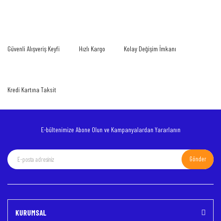
Bu ürüne ilk yorumu siz yapın!
Görüş ve önerileriniz için teşekkür ederiz.
Yorum Yaz
Ürün resmi kalitesiz, bozuk veya görüntülenemiyor.
Güvenli Alışveriş Keyfi
Hızlı Kargo
Kolay Değişim İmkanı
Ürün açıklamasında eksik bilgiler bulunuyor.
Ürün bilgilerinde hatalar bulunuyor.
Ürün fiyatı diğer sitelerden daha pahalı.
Kredi Kartına Taksit
Bu ürüne benzer farklı alternatifler olmalı.
E-bültenimize Abone Olun ve Kampanyalardan Yararlanın
Gönder
Gönder
KURUMSAL