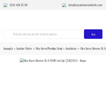
0212 426 25 09
info@ozsahinlerelektrik.com
Ara
Anasayfa
Anahtar Prizler
Viko Karre/Meridian Serisi
Anahtarlar
Viko Karre Dimmer RL 6