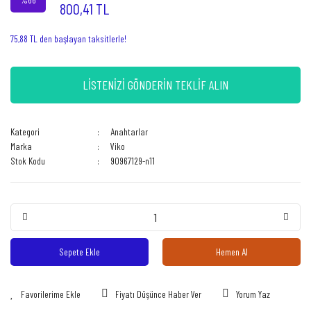
800,41 TL
75,88 TL den başlayan taksitlerle!
LİSTENİZİ GÖNDERİN TEKLİF ALIN
Kategori
Anahtarlar
Marka
Viko
Stok Kodu
90967129-n11
Sepete Ekle
Hemen Al
Fiyatı Düşünce Haber Ver
Yorum Yaz