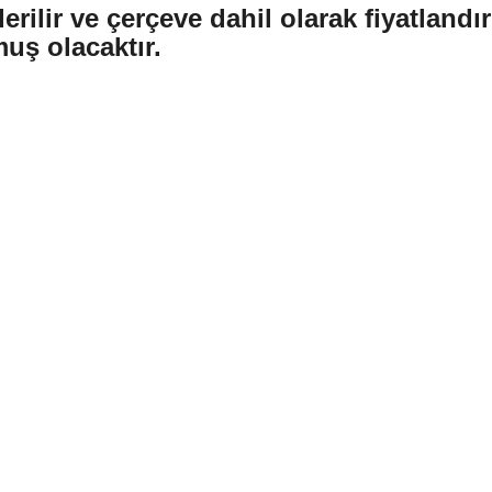
rilir ve çerçeve dahil olarak fiyatlandır
muş olacaktır.
Bu ürüne ilk yorumu siz yapın!
tersiz gördüğünüz noktaları öneri formunu kullanarak tarafımıza iletebilirsiniz.