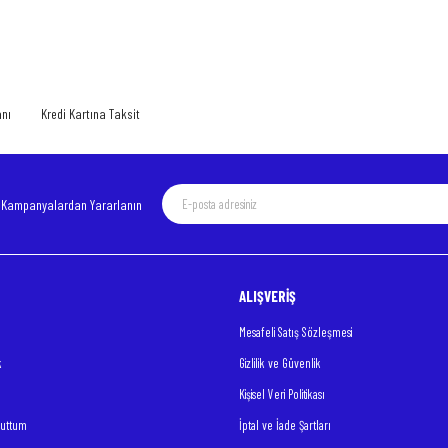
Yorum Yaz
anı
Kredi Kartına Taksit
e Kampanyalardan Yararlanın
ALIŞVERİŞ
Gönder
Mesafeli Satış Sözleşmesi
k
Gizlilik ve Güvenlik
Kişisel Veri Politikası
nuttum
İptal ve İade Şartları