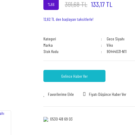
391,68 TL
133,17 TL
%66
12,62 TL den başlayan taksitlerle!
Kategori
Gece Siyahı
Marka
Viko
Stok Kodu
90444031-N11
Gelince Haber Ver
Fiyatı Düşünce Haber Ver
0530 418 69 03‎‎