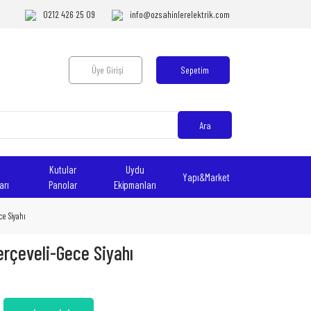
0212 426 25 09
info@ozsahinlerelektrik.com
Üye Girişi
Sepetim
Ara
Kutular
Uydu
Yapı&Market
arı
Panolar
Ekipmanları
ce Siyahı
erçeveli-Gece Siyahı