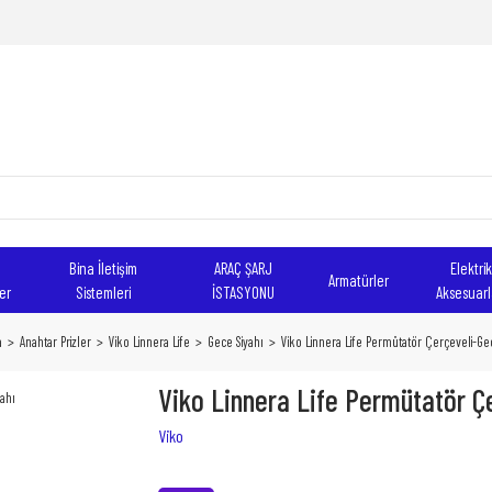
Bina İletişim
ARAÇ ŞARJ
Elektrik
Armatürler
er
Sistemleri
İSTASYONU
Aksesuarl
a
Anahtar Prizler
Viko Linnera Life
Gece Siyahı
Viko Linnera Life Permütatör Çerçeveli-Ge
Viko Linnera Life Permütatör Ç
Viko