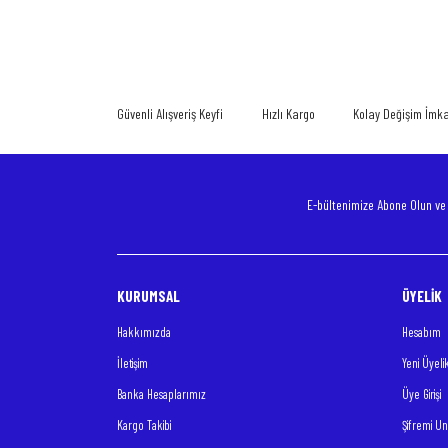
Ürün resmi kalitesiz, bozuk veya görüntülenemiyor.
Ürün açıklamasında eksik bilgiler bulunuyor.
Güvenli Alışveriş Keyfi
Ürün bilgilerinde hatalar bulunuyor.
Hızlı Kargo
Kolay Değişim İmk
Ürün fiyatı diğer sitelerden daha pahalı.
Bu ürüne benzer farklı alternatifler olmalı.
E-bültenimize Abone Olun v
KURUMSAL
ÜYELİK
Hakkımızda
Hesabım
İletişim
Yeni Üyeli
Banka Hesaplarımız
Üye Girişi
Kargo Takibi
Şifremi U