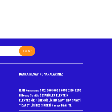
Gönder
BANKA HESAP NUMARALARIMIZ
IBAN Numarası: TR12 0001 0025 0759 2160 8250
11 Hesap Sahibi: ÖZŞAHİNLER ELEKTRİK
ELEKTRONİK MÜHENDİSLİK HIRDAVAT GIDA SANAYİ
TİCARET LİMİTED ŞİRKETİ Hesap Türü: TL