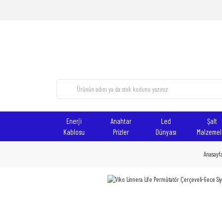
Enerji
Anahtar
Led
Şalt
Kablosu
Prizler
Dünyası
Malzemel
Anasayf