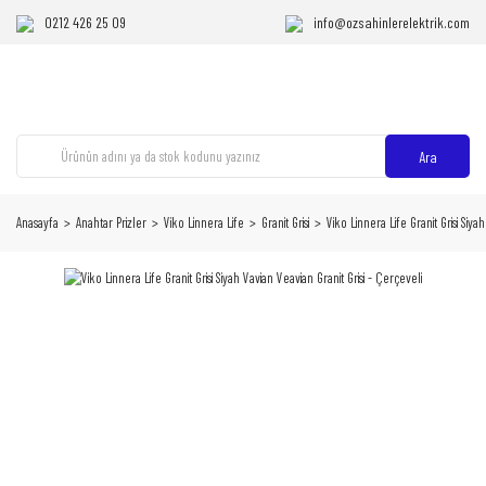
0212 426 25 09
info@ozsahinlerelektrik.com
Ara
Anasayfa
Anahtar Prizler
Viko Linnera Life
Granit Grisi
Viko Linnera Life Granit Grisi Siya