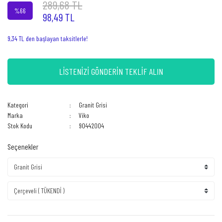
289,68 TL
%66
98,49 TL
9,34 TL den başlayan taksitlerle!
LİSTENİZİ GÖNDERİN TEKLİF ALIN
Kategori
Granit Grisi
Marka
Viko
Stok Kodu
90442004
Seçenekler