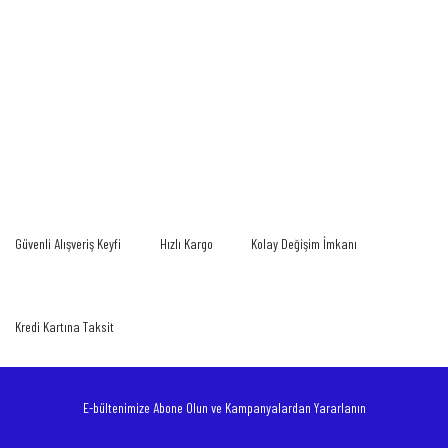
Bu ürünün fiyat bilgisi, resim, ürün açıklamalarında ve diğer konularda yetersiz
gördüğünüz noktaları öneri formunu kullanarak tarafımıza iletebilirsiniz.
Bu ürüne ilk yorumu siz yapın!
Görüş ve önerileriniz için teşekkür ederiz.
Yorum Yaz
Ürün resmi kalitesiz, bozuk veya görüntülenemiyor.
Güvenli Alışveriş Keyfi
Hızlı Kargo
Kolay Değişim İmkanı
Ürün açıklamasında eksik bilgiler bulunuyor.
Ürün bilgilerinde hatalar bulunuyor.
Ürün fiyatı diğer sitelerden daha pahalı.
Kredi Kartına Taksit
Bu ürüne benzer farklı alternatifler olmalı.
E-bültenimize Abone Olun ve Kampanyalardan Yararlanın