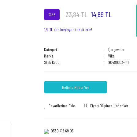
33,84 TL
14,89 TL
%56
1,41 TL den başlayan taksitlerle!
Kategori
Çerçeveler
Marka
Viko
Stok Kodu
90481003-n11
Gelince Haber Ver
Fiyatı Düşünce Haber Ver
0530 418 69 03‎‎