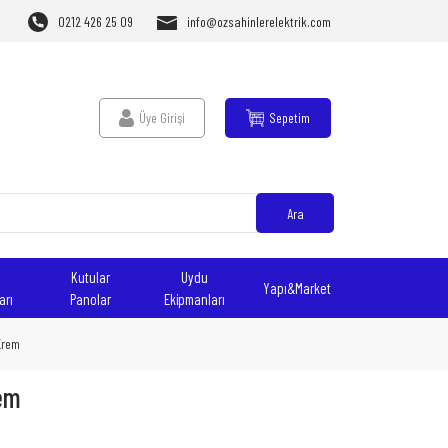
0212 426 25 09
info@ozsahinlerelektrik.com
Üye Girişi
Sepetim
Ara
Kutular
Uydu
Yapı&Market
arı
Panolar
Ekipmanları
 Krem
rem