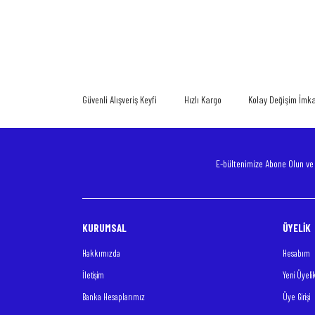
Bu ürünün fiyat bilgisi, resim, ürün açıklamalarında ve diğer konularda
Görüş ve önerileriniz için teşekkür ederiz.
Ürün resmi kalitesiz, bozuk veya görüntülenemiyor.
Ürün açıklamasında eksik bilgiler bulunuyor.
Güvenli Alışveriş Keyfi
Hızlı Kargo
Kolay Değişim İmk
Ürün bilgilerinde hatalar bulunuyor.
Ürün fiyatı diğer sitelerden daha pahalı.
Bu ürüne benzer farklı alternatifler olmalı.
E-bültenimize Abone Olun v
KURUMSAL
ÜYELİK
Hakkımızda
Hesabım
İletişim
Yeni Üyeli
Banka Hesaplarımız
Üye Girişi