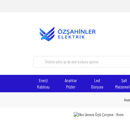
Enerji
Anahtar
Led
Şalt
Kablosu
Prizler
Dünyası
Malzemel
Anas