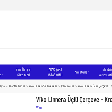
Bina İletişim
ARAÇ ŞARJ
Elektrik
Armatürler
er
Sistemleri
İSTASYONU
Aksesuarl
ayfa
Anahtar Prizler
Viko Linnera/Rollina Serisi
Çerçeveler
Viko Linnera Üçlü Çerçeve -
Viko Linnera Üçlü Çerçeve - K
Viko