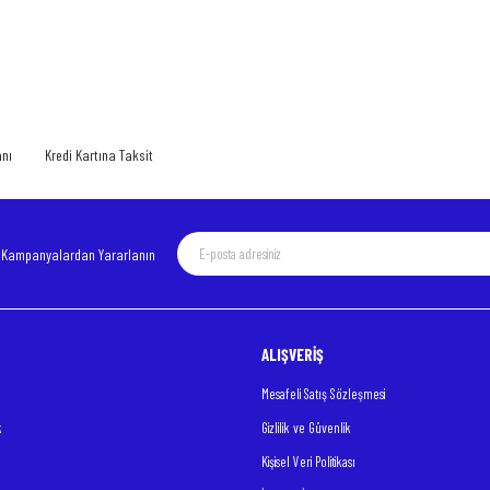
 yetersiz gördüğünüz noktaları öneri formunu kullanarak tarafımıza iletebilirsiniz.
Bu ürüne ilk yorumu siz yapın!
Yorum Yaz
anı
Kredi Kartına Taksit
e Kampanyalardan Yararlanın
ALIŞVERİŞ
Gönder
Mesafeli Satış Sözleşmesi
k
Gizlilik ve Güvenlik
Kişisel Veri Politikası