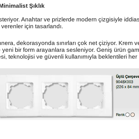
inimalist Şıklık
österiyor. Anahtar ve prizlerde modern
çizgisiyle iddia
 verenler için tasarlandı.
nnera,
dekorasyonda sınırları çok net çiziyor. Krem
v
 yeni bir form
arayanlara sesleniyor. Geniş ürün ga
si, teknolojisi ve güvenli
kullanımıyla beklentileri her