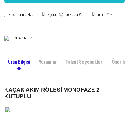
Fiyatı Düşünce Haber Ver
Yorum Yaz
0530 418 69 03‎‎
Ürün Bilgisi
Yorumlar
Taksit Seçenekleri
Önerileri
KAÇAK AKIM RÖLESİ MONOFAZE 2
KUTUPLU
Bu ürünün fiyat bilgisi, resim, ürün açıklamalarında ve diğer konularda yetersiz