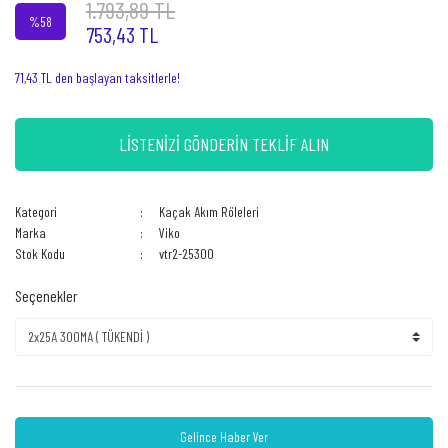
1.793,89 TL
%58
753,43 TL
71,43 TL den başlayan taksitlerle!
LİSTENİZİ GÖNDERİN TEKLİF ALIN
Kategori
Kaçak Akım Röleleri
Marka
Viko
Stok Kodu
vtr2-25300
Seçenekler
Gelince Haber Ver