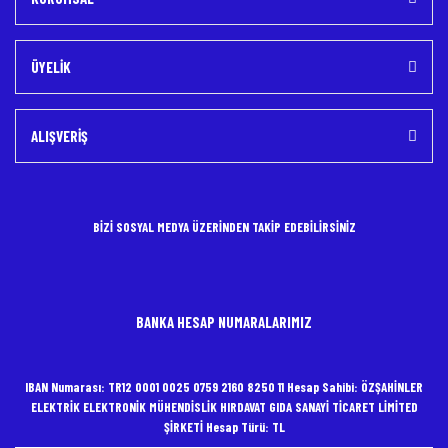
ÜYELİK
ALIŞVERİŞ
BİZİ SOSYAL MEDYA ÜZERİNDEN TAKİP EDEBİLİRSİNİZ
BANKA HESAP NUMARALARIMIZ
IBAN Numarası: TR12 0001 0025 0759 2160 8250 11 Hesap Sahibi: ÖZŞAHİNLER
ELEKTRİK ELEKTRONİK MÜHENDİSLİK HIRDAVAT GIDA SANAYİ TİCARET LİMİTED
ŞİRKETİ Hesap Türü: TL