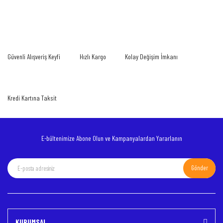
gördüğünüz noktaları öneri formunu kullanarak tarafımıza iletebilirsiniz.
Bu ürüne ilk yorumu siz yapın!
Görüş ve önerileriniz için teşekkür ederiz.
Yorum Yaz
Ürün resmi kalitesiz, bozuk veya görüntülenemiyor.
Güvenli Alışveriş Keyfi
Hızlı Kargo
Kolay Değişim İmkanı
Ürün açıklamasında eksik bilgiler bulunuyor.
Ürün bilgilerinde hatalar bulunuyor.
Ürün fiyatı diğer sitelerden daha pahalı.
Kredi Kartına Taksit
Bu ürüne benzer farklı alternatifler olmalı.
E-bültenimize Abone Olun ve Kampanyalardan Yararlanın
Gönder
Gönder
KURUMSAL