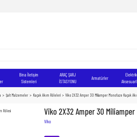
Bina İletişim
ARAÇ ŞARJ
Elektrik
Armatürler
er
Sistemleri
İSTASYONU
Aksesuarl
a
Şalt Malzemeler
Kaçak Akım Röleleri
Viko 2X32 Amper 30 Miliamper Monofaze Kaçak Akı
Viko 2X32 Amper 30 Miliamper
Viko