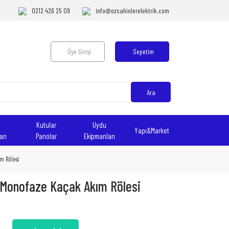
0212 426 25 09
info@ozsahinlerelektrik.com
Üye Girişi
Sepetim
Ara
Kutular
Uydu
Yapı&Market
arı
Panolar
Ekipmanları
m Rölesi
 Monofaze Kaçak Akım Rölesi