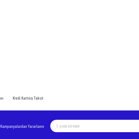
 yetersiz gördüğünüz noktaları öneri formunu kullanarak tarafımıza iletebilirsiniz.
Bu ürüne ilk yorumu siz yapın!
Yorum Yaz
anı
Kredi Kartına Taksit
e Kampanyalardan Yararlanın