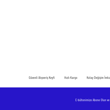
Bu ürünün fiyat bilgisi, resim, ürün açıklamalarında ve diğer konularda
Görüş ve önerileriniz için teşekkür ederiz.
Ürün resmi kalitesiz, bozuk veya görüntülenemiyor.
Ürün açıklamasında eksik bilgiler bulunuyor.
Güvenli Alışveriş Keyfi
Hızlı Kargo
Kolay Değişim İmk
Ürün bilgilerinde hatalar bulunuyor.
Ürün fiyatı diğer sitelerden daha pahalı.
Bu ürüne benzer farklı alternatifler olmalı.
E-bültenimize Abone Olun v