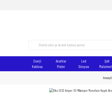
Enerji
Anahtar
Led
Şalt
Kablosu
Prizler
Dünyası
Malzemel
Anasayf