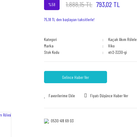
1.888,15 TL
793,02 TL
%58
75,18 TL den başlayan taksitlerle!
Kategori
Kaçak Akım Rölele
Marka
Viko
Stok Kodu
vtr2-3230-gi
Gelince Haber Ver
Fiyatı Düşünce Haber Ver
0530 418 69 03‎‎