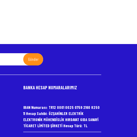
Gönder
BANKA HESAP NUMARALARIMIZ
IBAN Numarası: TR12 0001 0025 0759 2160 8250
11 Hesap Sahibi: ÖZŞAHİNLER ELEKTRİK
ELEKTRONİK MÜHENDİSLİK HIRDAVAT GIDA SANAYİ
TİCARET LİMİTED ŞİRKETİ Hesap Türü: TL