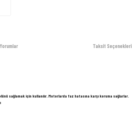
Yorumlar
Taksit Seçenekleri
lünü sağlamak için kullanılır. Motorlarda faz hatasına karşı koruma sağlarlar.
ı
 yetersiz gördüğünüz noktaları öneri formunu kullanarak tarafımıza iletebilirsiniz.