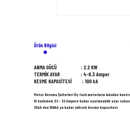
Ürün Bilgisi
ANMA GÜCÜ : 2.2 KW
TERMİK AYAR : 4-6.3 Amper
KESME KAPASİTESİ : 100 kA
Motor Koruma Şalterleri Üç fazlı motorların lokalize kontro
15 kademeli, 0.1 - 32 Ampere kadar ayarlanabilir ayar sahas
25kA dan 100kA ya kadar yüksek kesme kapasitesi
Bu ürünün fiyat bilgisi, resim, ürün açıklamalarında ve diğer konularda
Görüş ve önerileriniz için teşekkür ederiz.