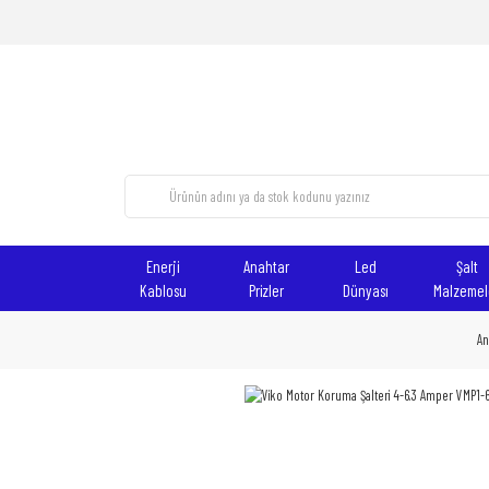
Enerji
Anahtar
Led
Şalt
Kablosu
Prizler
Dünyası
Malzemel
An