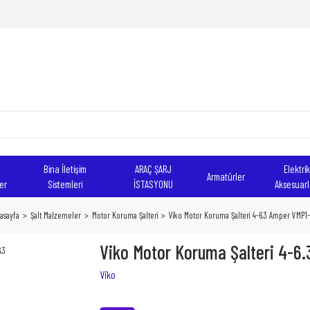
Bina İletişim
ARAÇ ŞARJ
Elektrik
Armatürler
er
Sistemleri
İSTASYONU
Aksesuarl
asayfa
Şalt Malzemeler
Motor Koruma Şalteri
Viko Motor Koruma Şalteri 4-6.3 Amper VMP1-
Viko Motor Koruma Şalteri 4-6
Viko