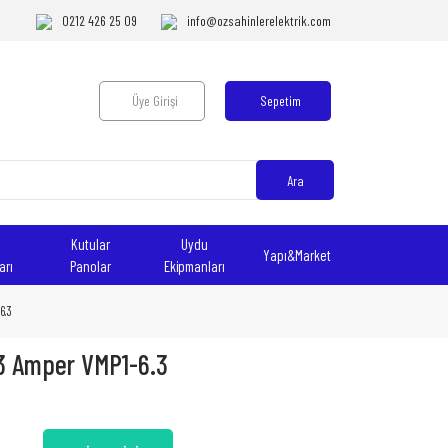
0212 426 25 09
info@ozsahinlerelektrik.com
Üye Girişi
Sepetim
Ara
Kutular
Uydu
Yapı&Market
arı
Panolar
Ekipmanları
6.3
.3 Amper VMP1-6.3