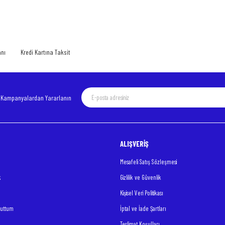
Bu ürüne ilk yorumu siz yapın!
Yorum Yaz
anı
Kredi Kartına Taksit
e Kampanyalardan Yararlanın
ALIŞVERİŞ
Gönder
Mesafeli Satış Sözleşmesi
k
Gizlilik ve Güvenlik
Kişisel Veri Politikası
nuttum
İptal ve İade Şartları
Teslimat Koşulları