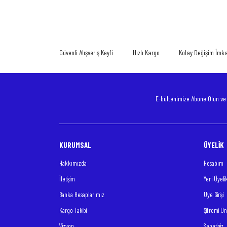
Ürün resmi kalitesiz, bozuk veya görüntülenemiyor.
Ürün açıklamasında eksik bilgiler bulunuyor.
Güvenli Alışveriş Keyfi
Hızlı Kargo
Kolay Değişim İmk
Ürün bilgilerinde hatalar bulunuyor.
Ürün fiyatı diğer sitelerden daha pahalı.
Bu ürüne benzer farklı alternatifler olmalı.
E-bültenimize Abone Olun v
KURUMSAL
ÜYELİK
Hakkımızda
Hesabım
İletişim
Yeni Üyeli
Banka Hesaplarımız
Üye Girişi
Kargo Takibi
Şifremi U
Vizyon
Sepetiniz