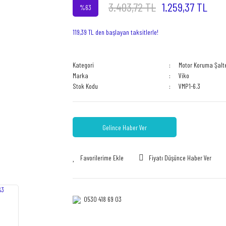
3.403,72 TL
1.259,37 TL
%63
119,39 TL den başlayan taksitlerle!
Kategori
Motor Koruma Şalte
Marka
Viko
Stok Kodu
VMP1-6.3
Gelince Haber Ver
Fiyatı Düşünce Haber Ver
0530 418 69 03‎‎